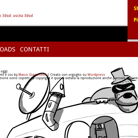
S
o 3dsxl
,
uscita 3dsxl
P
OADS
CONTATTI
 oggi.
tml e css by
Marco Giammetti
| Creato con orgoglio su
Wordpress
azione sono coperti da copyright è quindi vietata la riproduzione anche parziale di conte