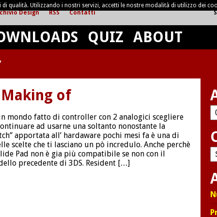
di qualità. Utilizzando i nostri servizi, accetti le nostre modalità di utilizzo dei coo
chivio Design
RSS
Contatti
S
OWNLOADS
QUIZ
ABOUT
’
 Making of
Ar
un mondo fatto di controller con 2 analogici scegliere
continuare ad usarne una soltanto nonostante la
tch” apportata all’ hardaware pochi mesi fa è una di
lle scelte che ti lasciano un pò incredulo. Anche perchè
C
Slide Pad non è gia più compatibile se non con il
ello precedente di 3DS. Resident […]
A
N
P