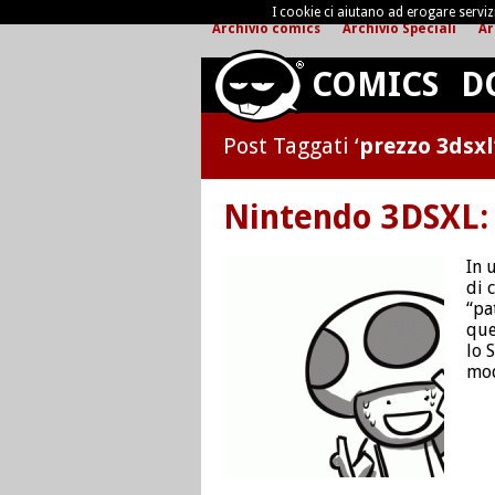
I cookie ci aiutano ad erogare servizi 
Archivio comics
Archivio Speciali
Ar
COMICS
D
Post Taggati ‘
prezzo 3dsxl
Nintendo 3DSXL:
In 
di 
“pa
que
lo 
mod