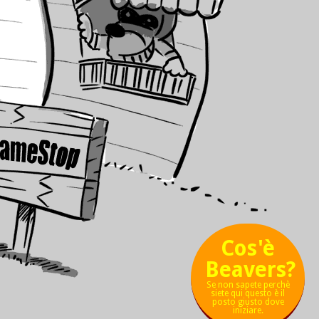
Cos'è
Beavers?
Se non sapete perchè
siete qui questo è il
posto giusto dove
iniziare.
χ