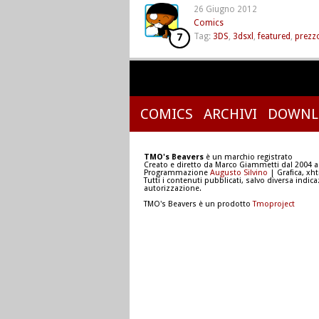
26 Giugno 2012
Comics
7
Tag:
3DS
,
3dsxl
,
featured
,
prezz
COMICS
ARCHIVI
DOWNL
TMO's Beavers
è un marchio registrato
Creato e diretto da Marco Giammetti dal 2004 a
Programmazione
Augusto Silvino
| Grafica, xh
Tutti i contenuti pubblicati, salvo diversa indic
autorizzazione.
TMO's Beavers è un prodotto
Tmoproject