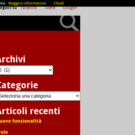
kie.
Maggiori informazioni
Chiudi
eguici Su
Facebook
Twitter
Google+
Archivi
chivi
Categorie
ategorie
rticoli recenti
uove funzionalità
role