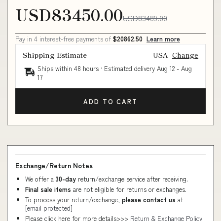
USD83450.00
USD83489.00
Pay in 4 interest-free payments of
$20862.50
Learn more
Shipping Estimate
USA
Change
Ships within 48 hours · Estimated delivery
Aug 12
-
Aug
17
ADD TO CART
Exchange/Return Notes
We offer a
30-day
return/exchange service after receiving.
Final sale items
are not eligible for returns or exchanges.
To process your return/exchange,
please contact us
at
[email protected]
Please click here for more details>>>
Return & Exchange Policy