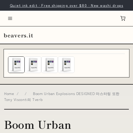
Quiet ink edit · Free shipping over $80 · New washi drops
beavers.it
Home
/
/
Boom Urban Explosions DESIGNED 마스터링 또한
Tony Visconti의 Tverb
Boom Urban