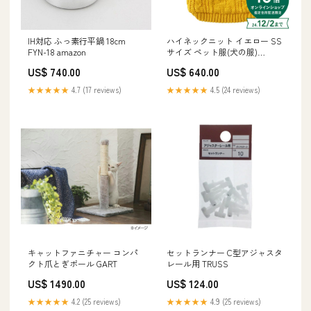
IH対応 ふっ素行平鍋 18cm
ハイネックニット イエロー SS
FYN-18 amazon
サイズ ペット服(犬の服)
TRUSS
US$ 740.00
US$ 640.00
★★★★★
4.7 (17 reviews)
★★★★★
4.5 (24 reviews)
キャットファニチャー コンパ
セットランナー C型アジャスタ
クト爪とぎポール GART
レール用 TRUSS
US$ 1490.00
US$ 124.00
★★★★★
4.2 (25 reviews)
★★★★★
4.9 (25 reviews)