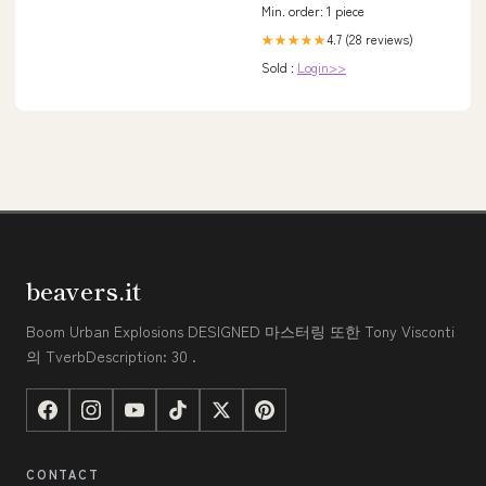
Min. order: 1 piece
4.7 (28 reviews)
★★★★★
Sold :
Login>>
beavers.it
Boom Urban Explosions DESIGNED 마스터링 또한 Tony Visconti
의 TverbDescription: 30 .
CONTACT