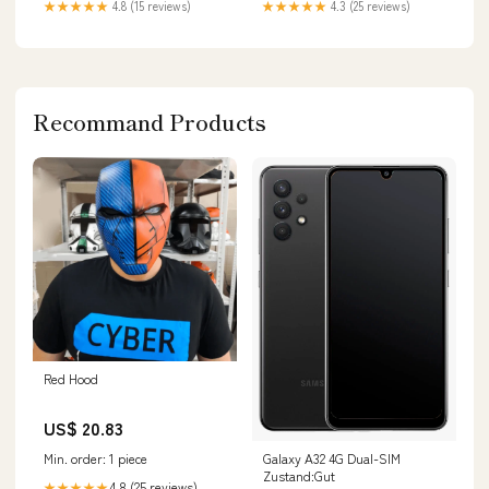
★★★★★
4.8 (15 reviews)
★★★★★
4.3 (25 reviews)
Recommand Products
Red Hood
US$ 20.83
Min. order: 1 piece
Galaxy A32 4G Dual-SIM
Zustand:Gut
4.8 (25 reviews)
★★★★★