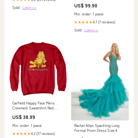
US$ 99.90
Sold :
Login>>
Min. order: 1 piece
4.7 (7 reviews)
★★★★★
Sold :
Login>>
Garfield Happy Face Mens
Crewneck Sweatshirt Red
Tough Traveler - Made in USA
US$ 38.99
since 1970
Min. order: 1 piece
Rachel Allan Sparkling Long
Formal Prom Dress Size:4
4.3 (17 reviews)
★★★★★