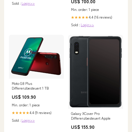
US$ 700.00
Sold :
Login>>
Min. order: 1 piece
4.4 (16 reviews)
★★★★★
Sold :
Login>>
Moto G8 Plus
Differenzbesteuert 1 TB
US$ 109.90
Min. order: 1 piece
4.4 (9 reviews)
★★★★★
Galaxy XCover Pro
Differenzbesteuert Apple
Sold :
Login>>
US$ 155.90