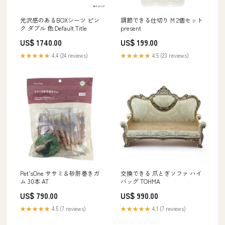
光沢感のあるBOXシーツ ピン
調節できる仕切り M 2個セット
ク ダブル 色:Default Title
present
US$ 1740.00
US$ 199.00
★★★★★
4.4 (24 reviews)
★★★★★
4.5 (23 reviews)
Pet’sOne ササミ＆砂肝巻きガ
交換できる 爪とぎソファ ハイ
ム 30本 AT
バッグ TOHMA
US$ 790.00
US$ 990.00
★★★★★
4.5 (7 reviews)
★★★★★
4.1 (7 reviews)