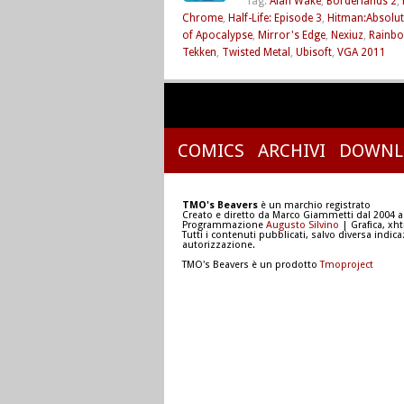
Tag:
Alan Wake
,
Borderlands 2
,
Chrome
,
Half-Life: Episode 3
,
Hitman:Absolut
of Apocalypse
,
Mirror's Edge
,
Nexiuz
,
Rainbo
Tekken
,
Twisted Metal
,
Ubisoft
,
VGA 2011
COMICS
ARCHIVI
DOWNL
TMO's Beavers
è un marchio registrato
Creato e diretto da Marco Giammetti dal 2004 a
Programmazione
Augusto Silvino
| Grafica, xh
Tutti i contenuti pubblicati, salvo diversa indic
autorizzazione.
TMO's Beavers è un prodotto
Tmoproject