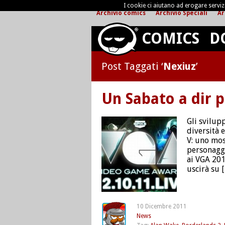
I cookie ci aiutano ad erogare servizi 
Archivio comics
Archivio Speciali
Ar
COMICS
D
Post Taggati ‘
Nexiuz
’
Un Sabato a dir p
Gli svilup
diversità 
V: uno most
personaggi
ai VGA 201
uscirà su 
10 Dicembre 2011
News