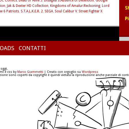
DC Comics
,
Dead or Alive 5
,
Disagea 3:Absence of Detention
,
Google
ion
,
Jak & Dexter HD Collection
,
Kingdoms of Amalur:Reckoning
,
Lord
S
w 6 Patriots
,
S.T.A.L.K.E.R. 2
,
SEGA
,
Soul Calibur V
,
Street Fighter X
P
OADS
CONTATTI
 oggi.
tml e css by
Marco Giammetti
| Creato con orgoglio su
Wordpress
azione sono coperti da copyright è quindi vietata la riproduzione anche parziale di conte