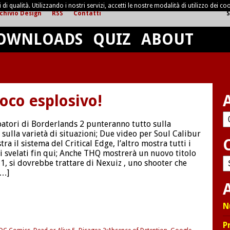
di qualità. Utilizzando i nostri servizi, accetti le nostre modalità di utilizzo dei coo
chivio Design
RSS
Contatti
S
OWNLOADS
QUIZ
ABOUT
oco esplosivo!
Ar
patori di Borderlands 2 punteranno tutto sulla
e sulla varietà di situazioni; Due video per Soul Calibur
ra il sistema del Critical Edge, l’altro mostra tutti i
 svelati fin qui; Anche THQ mostrerà un nuovo titolo
C
1, si dovrebbe trattare di Nexuiz , uno shooter che
[…]
A
N
P