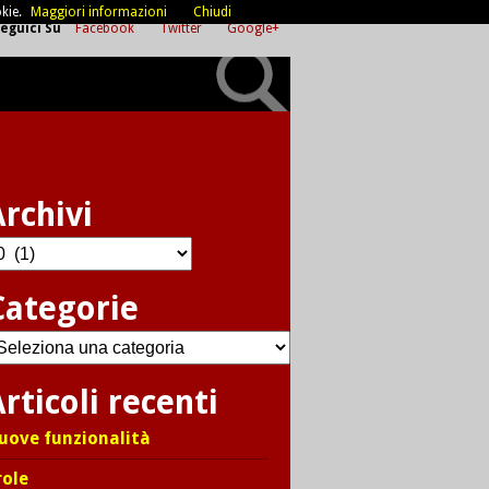
kie.
Maggiori informazioni
Chiudi
eguici Su
Facebook
Twitter
Google+
Archivi
chivi
Categorie
ategorie
rticoli recenti
uove funzionalità
role