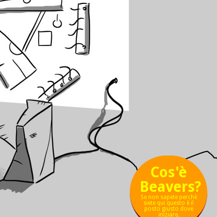
Cos'è
Beavers?
Se non sapete perchè
siete qui questo è il
posto giusto dove
iniziare.