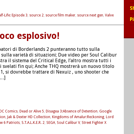
S
lf-Life: Episode 3
,
source 2
,
source film maker
,
source next gen
,
Valve
P
oco esplosivo!
patori di Borderlands 2 punteranno tutto sulla
e sulla varietà di situazioni; Due video per Soul Calibur
ra il sistema del Critical Edge, l’altro mostra tutti i
 svelati fin qui; Anche THQ mostrerà un nuovo titolo
1, si dovrebbe trattare di Nexuiz , uno shooter che
[…]
DC Comics
,
Dead or Alive 5
,
Disagea 3:Absence of Detention
,
Google
ion
,
Jak & Dexter HD Collection
,
Kingdoms of Amalur:Reckoning
,
Lord
w 6 Patriots
,
S.T.A.L.K.E.R. 2
,
SEGA
,
Soul Calibur V
,
Street Fighter X