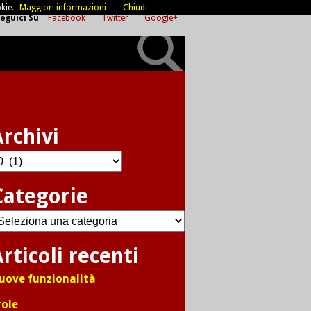
kie.
Maggiori informazioni
Chiudi
eguici Su
Facebook
Twitter
Google+
Archivi
chivi
Categorie
ategorie
rticoli recenti
uove funzionalità
role