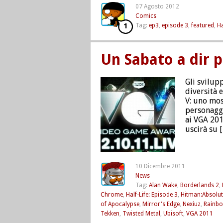
07 Agosto 2012
Comics
1
Tag:
ep3
,
episode 3
,
featured
,
Ha
Un Sabato a dir p
Gli svilup
diversità 
V: uno most
personaggi
ai VGA 201
uscirà su 
10 Dicembre 2011
News
Tag:
Alan Wake
,
Borderlands 2
,
Chrome
,
Half-Life: Episode 3
,
Hitman:Absolut
of Apocalypse
,
Mirror's Edge
,
Nexiuz
,
Rainbo
Tekken
,
Twisted Metal
,
Ubisoft
,
VGA 2011