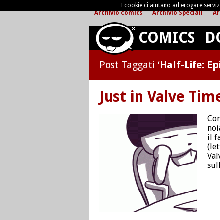
I cookie ci aiutano ad erogare servizi 
Archivio comics
Archivio Speciali
Ar
COMICS
D
Post Taggati ‘
Half-Life: Ep
Just in Valve Tim
Con
noi
il 
(le
Val
sul