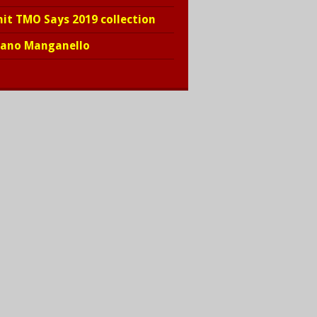
hit TMO Says 2019 collection
iano Manganello