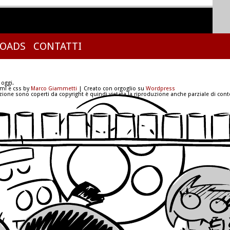
OADS
CONTATTI
 oggi.
tml e css by
Marco Giammetti
| Creato con orgoglio su
Wordpress
azione sono coperti da copyright è quindi vietata la riproduzione anche parziale di conte