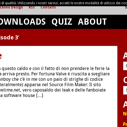
di qualità. Utilizzando i nostri servizi, accetti le nostre modalità di utilizzo dei coo
chivio Design
RSS
Contatti
S
OWNLOADS
QUIZ
ABOUT
isode 3
’
e
Ar
 questo caldo e con il fatto di non prendere le ferie la
a arriva presto. Per fortuna Valve è riuscita a svegliare
fanboy che c’è in me con un paio di strighe di codice
tteralmente) apparse nel Source Film Maker: Il sito
C
vetime.net, vero caposaldo dei leak e delle fanboiate
la software house […]
A
N
P