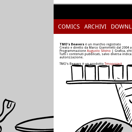
COMICS
ARCHIVI
DOWNL
TMO's Beavers
è un marchio registrato
Creato e diretto da Marco Giammetti dal 2004 a
Programmazione
Augusto Silvino
| Grafica, xh
Tutti i contenuti pubblicati, salvo diversa indic
autorizzazione.
TMO's Beavers è un prodotto
Tmoproject