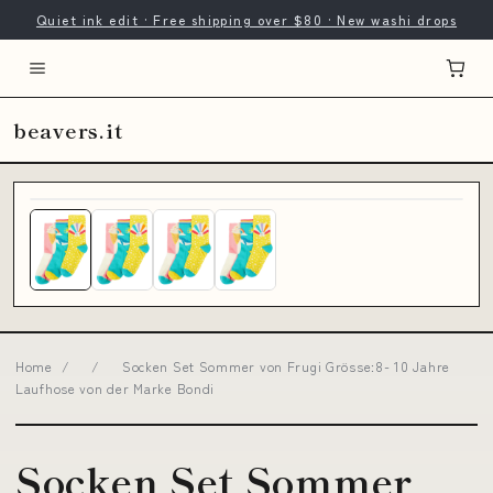
Quiet ink edit · Free shipping over $80 · New washi drops
beavers.it
Home
/
/
Socken Set Sommer von Frugi Grösse:8- 10 Jahre
Laufhose von der Marke Bondi
Socken Set Sommer