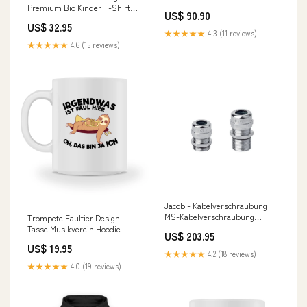
65816 95qmm isol., verz. − 25
Premium Bio Kinder T-Shirt
US$ 90.90
Stück Mitsubishi Electric SEZ-
Hackbrett Pullover
US$ 32.95
M50DA
★★★★★
4.3 (11 reviews)
★★★★★
4.6 (15 reviews)
Jacob - Kabelverschraubung
MS-Kabelverschraubung
Trompete Faultier Design –
50.016-15MM PG16 − 50 Stück
Tasse Musikverein Hoodie
US$ 203.95
Klimaanlage Einfamilienhaus
US$ 19.95
★★★★★
4.2 (18 reviews)
★★★★★
4.0 (19 reviews)