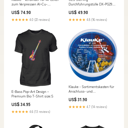
zum Verpressen Al-Cu-
Durchführungstülle DX-PG29
Pressverbinder 326R16
sw − 25 Stück Eckpumpe
US$ 74.90
US$ 49.90
50RM/SM-70SE − 4 Stück
Klimaanlage 5 Deckenkassetten
★★★★★
4.0 (22 reviews)
★★★★★
4.8 (16 reviews)
Klauke - Sortimentskasten für
Anschluss- und
E-Bass Pop-Art Design –
Verbindungstechnik Streudose
Premium Bio T-Shirt size:S
US$ 31.90
ST13B bestückt Mitsubishi
US$ 34.95
Electric 3 Zonen Klimaanlage
★★★★★
4.7 (14 reviews)
★★★★★
4.6 (13 reviews)