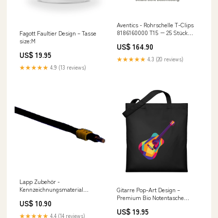
Aventics - Rohrschelle T-Clips
8186160000 T15 − 25 Stück
Fagott Faultier Design – Tasse
Bosch 5000 M Außengerät Duo
size:M
US$ 164.90
US$ 19.95
★★★★★
4.3 (20 reviews)
★★★★★
4.9 (13 reviews)
Lapp Zubehör -
Kennzeichnungsmaterial
Gitarre Pop-Art Design –
Markierhülse-PC-30/1 PC 30/1
Premium Bio Notentasche
US$ 10.90
− 200 Stück Mitsubishi Heavy
Hackbrett Shirt
US$ 19.95
★★★★★
4.4 (14 reviews)