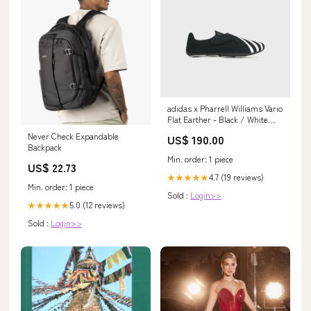
adidas x Pharrell Williams Vario
Flat Earther - Black / White
Vintage Frame
Never Check Expandable
US$ 190.00
Backpack
Min. order: 1 piece
US$ 22.73
4.7 (19 reviews)
★★★★★
Min. order: 1 piece
Sold :
Login>>
5.0 (12 reviews)
★★★★★
Sold :
Login>>