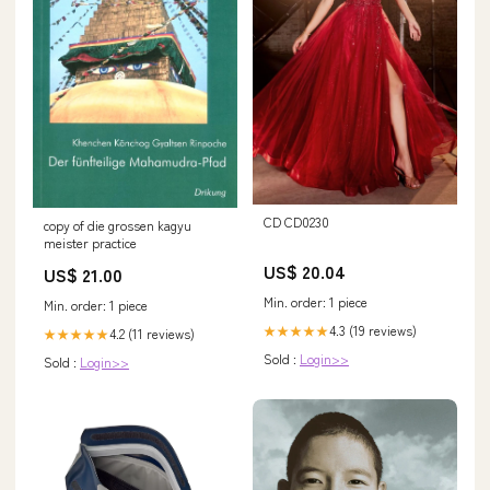
CD CD0230
copy of die grossen kagyu
meister practice
US$ 20.04
US$ 21.00
Min. order: 1 piece
Min. order: 1 piece
4.3 (19 reviews)
★★★★★
4.2 (11 reviews)
★★★★★
Sold :
Login>>
Sold :
Login>>