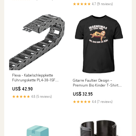
★★★★★
4.7 (9 reviews)
Flexa - Kabelschleppkette
Führungskette PL4-38-15F
Gitarre Faultier Design –
R=150mm,H=25mmB=38mm
Premium Bio Kinder T-Shirt
US$ 42.90
gree multi split klimaanlage
size:5-6 Jahre (110/116)
US$ 32.95
★★★★★
4.8 (5 reviews)
★★★★★
4.4 (7 reviews)