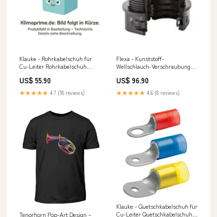
Klauke - Rohrkabelschuh für
Flexa - Kunststoff-
Cu-Leiter Rohrkabelschuh
Wellschlauch-Verschraubung
745F8MS 90Grad abgew. − 25
Kunststoff-Verschraubung
US$ 55.90
US$ 96.90
Stück PCA-M35KA
RQG-Duo-M AD42,5-M50
schwarz − 5 Stück SCOP
★★★★★
4.7 (18 reviews)
★★★★★
4.6 (8 reviews)
Klauke - Quetschkabelschuh für
Cu-Leiter Quetschkabelschuh
Tenorhorn Pop-Art Design –