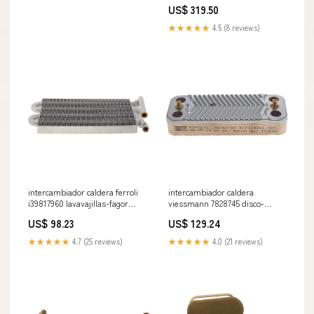
sackit-missing
US$ 319.50
★★★★★
4.5 (8 reviews)
intercambiador caldera ferroli
intercambiador caldera
i39817960 lavavajillas-fagor
viessmann 7828745 disco-
recambios
rallador-kenwood
US$ 98.23
US$ 129.24
★★★★★
4.7 (25 reviews)
★★★★★
4.0 (21 reviews)