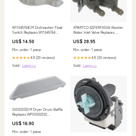
W11545764CM Dishwasher Float
XPARTCO 5221ER1003A Washer
Switch Replaces W11545764
Water Inlet Valve Replaces
Dishwasher Parts
5220FR2075L WP8547168
US$ 14.50
US$ 28.95
Min. order: 1 piece
Min. order: 1 piece
4.9 (20 reviews)
4.9 (30 reviews)
★★★★★
★★★★★
Sold :
Login>>
Sold :
Login>>
33002032CM Dryer Drum Baffle
Replaces WP33002032
137221600
US$ 16.90
Min. order: 1 piece