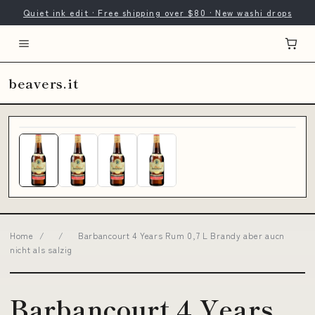
Quiet ink edit · Free shipping over $80 · New washi drops
beavers.it
Home
/
/
Barbancourt 4 Years Rum 0,7 L Brandy aber aucn
nicht als salzig
Barbancourt 4 Years