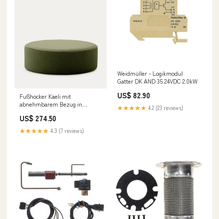
Weidmüller - Logikmodul
Gatter DK AND 35 24VDC 2.0kW
US$ 82.90
Fußhocker Kaeli mit
abnehmbarem Bezug in
★★★★★
4.2 (23 reviews)
grünem Bouclé Ø 120 cm
US$ 274.50
Outdoor-Sets
★★★★★
4.3 (7 reviews)