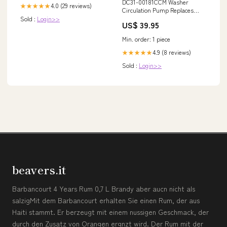
DC31-00181CCM Washer
4.0 (29 reviews)
★★★★★
Circulation Pump Replaces
DC31-00181C 4581DD3003B
Sold :
Login>>
US$ 39.95
Min. order: 1 piece
4.9 (8 reviews)
★★★★★
Sold :
Login>>
beavers.it
Barbancourt 4 Years Rum 0,7 L Brandy aber aucn nicht als
salzigMit dem Barbancourt erhalten Sie einen Rum, der aus
Haiti stammt. Er berzeugt mit einem nussigen Geschmack, der
durch den Zusatz von Orangen ergnzt wird. Der Rum mit der