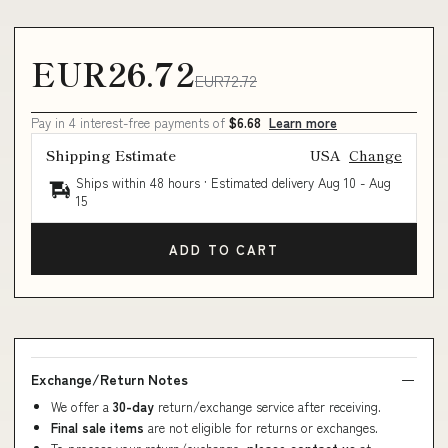
EUR26.72
EUR72.72
Pay in 4 interest-free payments of
$6.68
Learn more
Shipping Estimate
USA
Change
Ships within 48 hours · Estimated delivery
Aug 10
-
Aug
15
ADD TO CART
Exchange/Return Notes
We offer a
30-day
return/exchange service after receiving.
Final sale items
are not eligible for returns or exchanges.