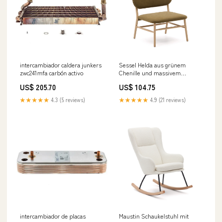
intercambiador caldera junkers
Sessel Helda aus grünem
zwc241mfa carbón activo
Chenille und massivem
Eichenholz FSC Mix Credit
US$ 205.70
US$ 104.75
Venture Home
★★★★★
4.3 (5 reviews)
★★★★★
4.9 (21 reviews)
intercambiador de placas
Maustin Schaukelstuhl mit