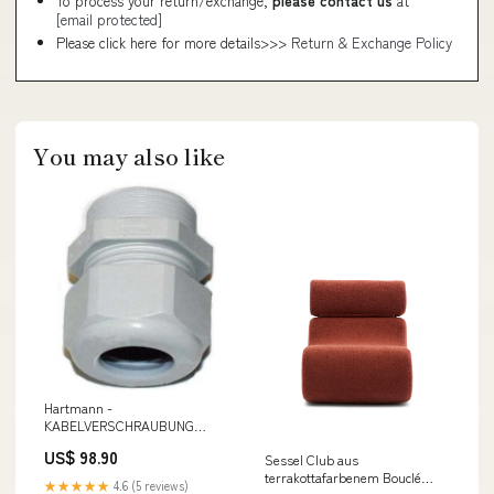
To process your return/exchange,
please contact us
at
[email protected]
Please click here for more details>>>
Return & Exchange Policy
You may also like
Hartmann -
KABELVERSCHRAUBUNG
1.209.1600.14 − 50 Stück
US$ 98.90
Sessel Club aus
Ecodan Power
terrakottafarbenem Bouclé
★★★★★
4.6 (5 reviews)