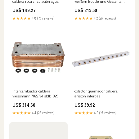
caldera roca circulación agua
weißem Bouclé und Gestell aus
Stahl und Buchenholz
US$ 149.27
US$ 219.50
Essstühle
★★★★★
4.8 (19 reviews)
★★★★★
4.2 (28 reviews)
intercambiador caldera
colector quemador caldera
viessmann 7822761 sldb1029
ariston intergas
US$ 314.60
US$ 39.92
★★★★★
4.4 (23 reviews)
★★★★★
4.5 (19 reviews)