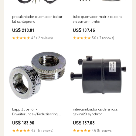
precalentador quemador baltur
tubo quemador matrix caldera
kit santopreno
viessmann tm55
US$ 218.81
US$ 137.46
★★★★★
4.8 (12 reviews)
★★★★★
5.0 (17 reviews)
Lapp Zubehör -
intercambiador caldera roca
Erweiterungs-/Reduzierring
gavina20 synchron
SKINDICHT-MR-M-32X1,5/ MR-
US$ 183.90
US$ 137.08
M 32x1,5/20x1,5 20X1,5 − 50
Stück heizung
★★★★★
4.9 (17 reviews)
★★★★★
4.6 (5 reviews)
schlammabscheider