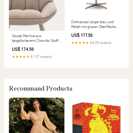
Drehsessel Jaspe blau und
Metall mit grauer Oberfläche
FSC 100% Rowico Home
US$ 177.50
Sessel Marlina aus
beigefarbenem Chenille-Stoff
★★★★★
4.6 (15 reviews)
und mattgrau lackierten
US$ 174.50
Stahlbeinen. k-ready-20-06
★★★★★
4.7 (17 reviews)
Recommand Products