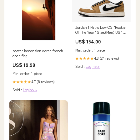
Jordan 1 Retro Low OG "Rookie
Of The Year" Size:(Men) US 11 /
EUR 45
US$ 154.00
Min. order: 1 piece
poster lascension doree french
open flag
4.3 (24 reviews)
★★★★★
US$ 19.99
Sold :
Login>>
Min. order: 1 piece
4.7 (8 reviews)
★★★★★
Sold :
Login>>