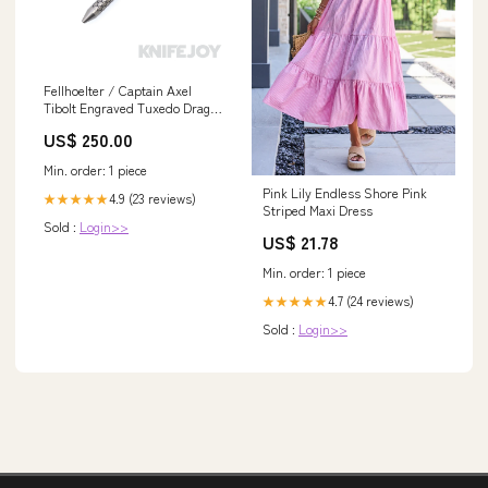
Fellhoelter / Captain Axel
Tibolt Engraved Tuxedo Dragon
Scale Titanium Pen with
US$ 250.00
Zirconium Butt Cap Brands/
Elishewitz Custom Creations
Min. order: 1 piece
Pink Lily Endless Shore Pink
4.9 (23 reviews)
★★★★★
Striped Maxi Dress
Sold :
Login>>
US$ 21.78
Min. order: 1 piece
4.7 (24 reviews)
★★★★★
Sold :
Login>>