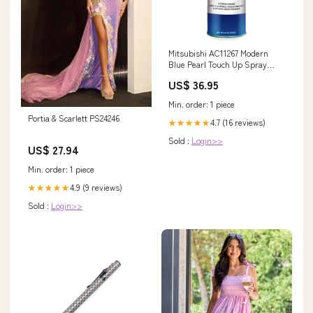
Mitsubishi AC11267 Modern
Blue Pearl Touch Up Spray
Paint Kit:Basecoat
US$ 36.95
Min. order: 1 piece
Portia & Scarlett PS24246
4.7 (16 reviews)
★★★★★
Sold :
Login>>
US$ 27.94
Min. order: 1 piece
4.9 (9 reviews)
★★★★★
Sold :
Login>>