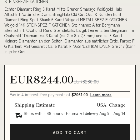
STEINSPEZIFIKATIONEN
Echter Diamant Ring 6 Karat Mitte Grüner Smaragd Weißgold Halo
Altschliff Natürliche DiamantringHalo Old Cut Oval & Runden Echt
Diamant Ring Split Shank 6 Karat Weigold METALLSPEZIFIKATIONEN
Weigold 14K STEINSPEZIFIKATIONEN Steinname: Alter Bergmann
Steinschliff: Oval und Rund Steindetails: Es gibt einen alten Bergmann im
Ovalschliff Diamant ca. 3 Karat (ca. Gre 8 x 7,5 mm) und ca. 3 Karat
kleinere Diamanten an den Seiten. Diamanten aus natrlicher Erde. Farbe: F
G Klarheit: VS1 Gesamt : Ca. 6 Karat RINGSPEZIFIKATIONEN Gre : 17 (Kann
in jeder Gre
EUR8244.00
EUR8280.00
Pay in 4 interest-free payments of
$2061.00
Learn more
Shipping Estimate
USA
Change
Ships within 48 hours · Estimated delivery
Aug 9
-
Aug 14
ADD TO CART