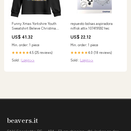
Funny Xmas Yorkshire Youth
repuesto bolsas aspiradora
Sweatshirt Believe Christmas
nilfisk attix 107419592 hec
Starry Night Dog Lover TS09
US$ 41.32
US$ 22.12
chess sets
Min. order: 1 piece
Min. order: 1 piece
4.5 (25 reviews)
4.0 (18 reviews)
★★★★★
★★★★★
Sold :
Login>>
Sold :
Login>>
beavers.it