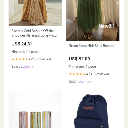
Sparkly Gold Sequin Off the
Shoulder Mermaid Long Prom
Dress with Cape
US$ 24.31
Green Moss Midi Skirt Booties
Min. order: 1 piece
US$ 92.00
4.2 (27 reviews)
★★★★★
Min. order: 1 piece
Sold :
Login>>
4.3 (15 reviews)
★★★★★
Sold :
Login>>