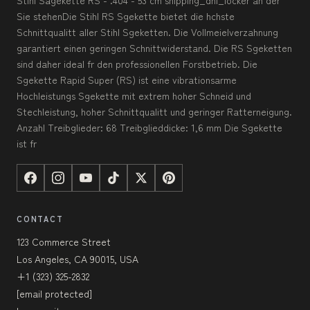
Stihl Sägekette RS - .404 - 53 cm shipping_dhl_locker an der
Sie stehenDie Stihl RS Sgekette bietet die hchste
Schnittqualitt aller Stihl Sgeketten. Die Vollmeielverzahnung
garantiert einen geringen Schnittwiderstand. Die RS Sgeketten
sind daher ideal fr den professionellen Forstbetrieb. Die
Sgekette Rapid Super (RS) ist eine vibrationsarme
Hochleistungs Sgekette mit extrem hoher Schneid und
Stechleistung, hoher Schnittqualitt und geringer Ratterneigung.
Anzahl Treibglieder: 68 Treibglieddicke: 1,6 mm Die Sgekette
ist fr
CONTACT
123 Commerce Street
Los Angeles, CA 90015, USA
+1 (323) 325-2832
[email protected]