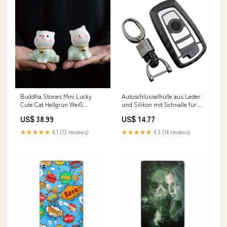
Buddha Stones Mini Lucky
Autoschlüsselhülle aus Leder
Cute Cat Hellgrün Weiß
und Silikon mit Schnalle für
Keramik Figur Dekoration Süße
BMW Square SeaDoo
US$ 38.99
US$ 14.77
Tier-Telefon-Dekoration zum
Aufhängen
★★★★★
4.1 (13 reviews)
★★★★★
4.3 (14 reviews)