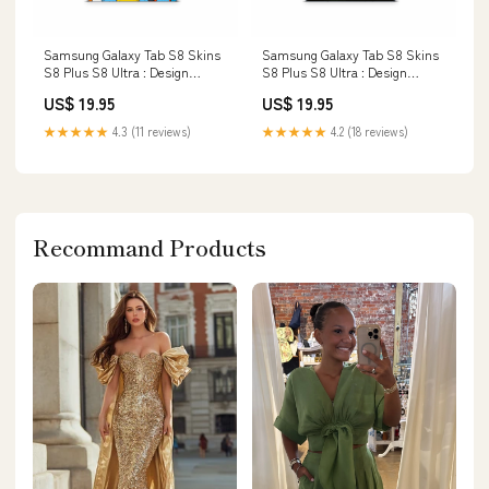
Samsung Galaxy Tab S8 Skins
Samsung Galaxy Tab S8 Skins
S8 Plus S8 Ultra : Design
S8 Plus S8 Ultra : Design
Schutzfolie Premium Vinyl
Schutzfolie Premium Vinyl
US$ 19.95
US$ 19.95
Comics blau hideme
Ghosts dji-mavic-pro
★★★★★
4.3 (11 reviews)
★★★★★
4.2 (18 reviews)
Recommand Products