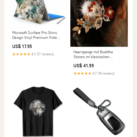
Microsoft Surface Pro Skins
Design Vinyl Premium Folie
Modellwahl Motiv Green Heaven
US$ 17.95
switch
Haarspange mit Buddha
★★★★★
4.3 (17 reviews)
Stones im klassischen
chinesischen Stil, rote Blume,
US$ 41.99
Schmetterling, Perle Weite
Hosen
★★★★★
4.7 (14 reviews)