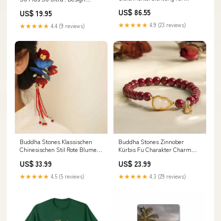
Honda CRF250 Rally CRF20RL
Schutzfolie Premium Vinyl
US$ 86.55
US$ 19.95
CRF250RLA 17-21 AIXAM Drive
Green Hymn Modellwahl:Galaxy
Belt
Tab S8
★★★★★
4.9 (23 reviews)
★★★★★
4.4 (9 reviews)
Buddha Stones Klassischen
Buddha Stones Zinnober
Chinesischen Stil Rote Blume
Kürbis Fu Charakter Charm
Blau Schmetterling Haarnadel
Segen Armband
US$ 33.99
US$ 23.99
Kupferring
Material:Zinnober
(Handgelenkumfang: 14–16 cm)
★★★★★
4.5 (5 reviews)
★★★★★
4.3 (29 reviews)