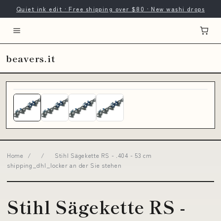
Quiet ink edit · Free shipping over $80 · New washi drops
beavers.it
Home
/
/
Stihl Sägekette RS - .404 - 53 cm
shipping_dhl_locker an der Sie stehen
Stihl Sägekette RS -