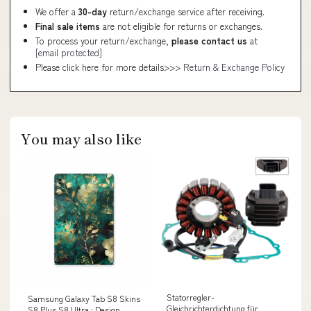
We offer a
30-day
return/exchange service after receiving.
Final sale items
are not eligible for returns or exchanges.
To process your return/exchange,
please contact us
at
[email protected]
Please click here for more details>>>
Return & Exchange Policy
You may also like
Statorregler-
Samsung Galaxy Tab S8 Skins
Gleichrichterdichtung für
S8 Plus S8 Ultra : Design