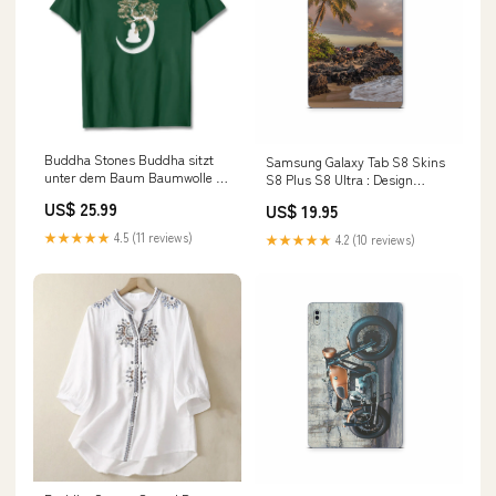
Buddha Stones Buddha sitzt
Samsung Galaxy Tab S8 Skins
unter dem Baum Baumwolle T-
S8 Plus S8 Ultra : Design
Shirt Farbe:Hellcyan
Schutzfolie Premium Vinyl
US$ 25.99
US$ 19.95
Palmenbucht
Modellwahl:Galaxy Tab S8 Plus
★★★★★
4.5 (11 reviews)
★★★★★
4.2 (10 reviews)