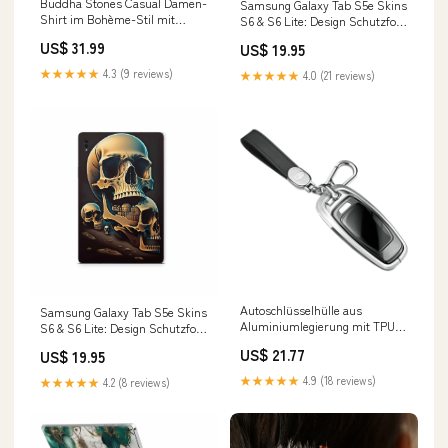
Buddha Stones Casual Damen-
Samsung Galaxy Tab S5e Skins
Shirt im Bohème-Stil mit
S6 & S6 Lite: Design Schutzfolie
Blumenstickerei, V-Ausschnitt
Premium Vinyl Vintage Bike
US$ 31.99
US$ 19.95
und halben Ärmeln Größe:US6,
Modellwahl:Galaxy Tab S5 / S5e
UK/AU10, EU38 (XL)
★★★★★
4.3 (9 reviews)
★★★★★
4.0 (21 reviews)
Autoschlüsselhülle aus
Samsung Galaxy Tab S5e Skins
Aluminiumlegierung mit TPU-
S6 & S6 Lite: Design Schutzfolie
Finish, silberfarben, mit
Premium Vinyl Skullcrusher
US$ 21.77
US$ 19.95
Schnalle, passend für Audi
Modellwahl:Galaxy Tab S6
A6L, A4L und A3 All Years
★★★★★
4.9 (18 reviews)
★★★★★
4.2 (8 reviews)