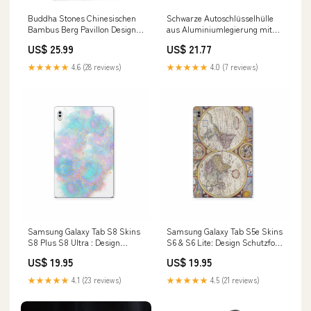
Buddha Stones Chinesischen
Schwarze Autoschlüsselhülle
Bambus Berg Pavillon Design
aus Aluminiumlegierung mit
Muster T T-shirt Halbarm-Shirt
TPU-Verschluss und Schnalle
US$ 25.99
US$ 21.77
für Damen
für Audi A6L, A4L und A3
Clutch Cables
★★★★★
4.6 (28 reviews)
★★★★★
4.0 (7 reviews)
Samsung Galaxy Tab S8 Skins
Samsung Galaxy Tab S5e Skins
S8 Plus S8 Ultra : Design
S6 & S6 Lite: Design Schutzfolie
Schutzfolie Premium Vinyl Pink
Premium Vinyl Quest
US$ 19.95
US$ 19.95
Glitter Modellwahl:Galaxy Tab
Modellwahl:Galaxy Tab S6 Lite
S8 Plus
★★★★★
4.1 (23 reviews)
★★★★★
4.5 (21 reviews)