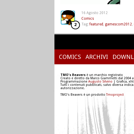
16 Agosto 2012
Comics
2
Tag:
featured
,
gamescom2012
,
COMICS
ARCHIVI
DOWNL
TMO's Beavers
è un marchio registrato
Creato e diretto da Marco Giammetti dal 2004 a
Programmazione
Augusto Silvino
| Grafica, xh
Tutti i contenuti pubblicati, salvo diversa indic
autorizzazione.
TMO's Beavers è un prodotto
Tmoproject