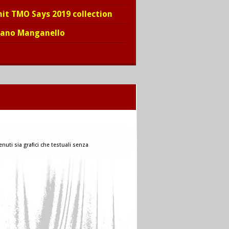
hit TMO Says 2019 collection
iano Manganello
nuti sia grafici che testuali senza