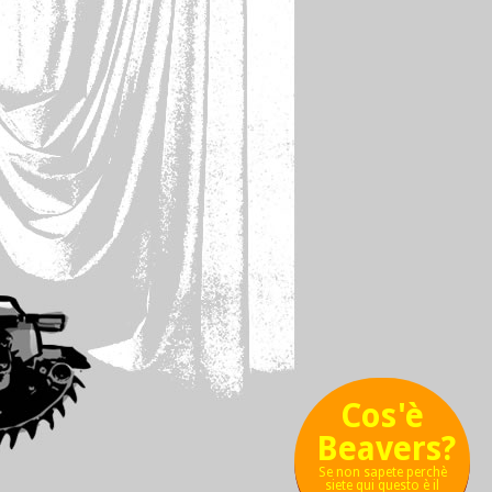
Cos'è
Beavers?
Se non sapete perchè
siete qui questo è il