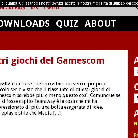
di qualità. Utilizzando i nostri servizi, accetti le nostre modalità di utilizzo dei coo
chivio Design
RSS
Contatti
S
OWNLOADS
QUIZ
ABOUT
ltri giochi del Gamescom
Ar
realtà non so se riuscirò a fare un vero e proprio
icolo serio visto che il riassunto di questi giorni di
escom sarebbe più o meno questo così: Comunque se
C
 si fosse capito Tearaway è la cosa che mi ha
ressionato di più, una botta esagerata di idee,
A
eplay e stile che Media […]
N
P