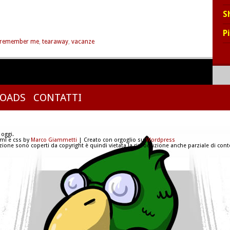
S
P
remember me
,
tearaway
,
vacanze
OADS
CONTATTI
 oggi.
tml e css by
Marco Giammetti
| Creato con orgoglio su
Wordpress
azione sono coperti da copyright è quindi vietata la riproduzione anche parziale di conte