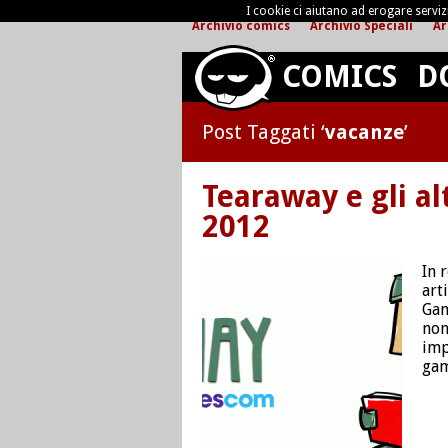
I cookie ci aiutano ad erogare servizi 
Archivio comics
Archivio Speciali
Ar
COMICS
D
Post Taggati ‘
vacanze
’
Tearaway e gli a
2012
In 
art
Gam
non
imp
gam