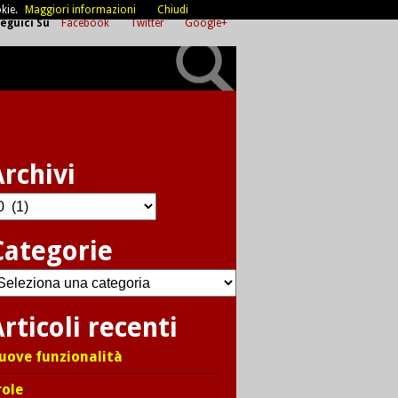
kie.
Maggiori informazioni
Chiudi
eguici Su
Facebook
Twitter
Google+
Archivi
chivi
Categorie
ategorie
rticoli recenti
uove funzionalità
role