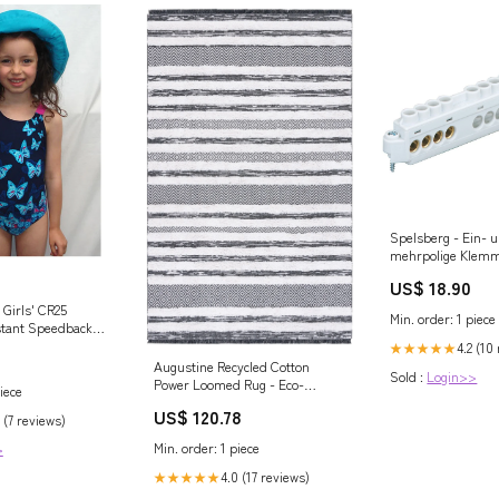
Spelsberg - Ein- 
mehrpolige Klemm
Klemmstein Abox 
US$ 18.90
Industrieller Str
 Girls' CR25
Min. order: 1 piece
stant Speedback
lor:As Shown
4.2 (10
★★★★★
Augustine Recycled Cotton
Sold :
Login>>
Power Loomed Rug - Eco-
iece
Friendly, Stylish Design for
US$ 120.78
 (7 reviews)
Modern Homes Dark Cherry
Min. order: 1 piece
>
4.0 (17 reviews)
★★★★★