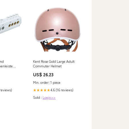
und
Kent Rose Gold Large Adult
enleiste
Commuter Helmet
160 KLS-16
US$ 26.23
omspeicher
Min. order: 1 piece
 reviews)
4.6 (16 reviews)
★★★★★
Sold :
Login>>