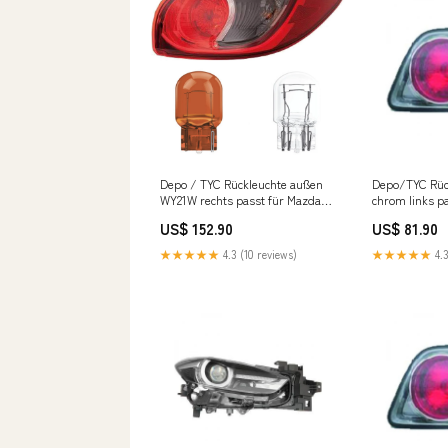
Depo / TYC Rückleuchte außen
Depo/TYC Rüc
WY21W rechts passt für Mazda
chrom links p
CX-5 KE ab 12-15 inklusive
GG Stufenheck
US$ 152.90
US$ 81.90
Leuchtmittel/Birnen Fox Opel
Mercedes C-Kl
Astra J GTC 1
★★★★★
4.3 (10 reviews)
★★★★★
4.3