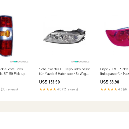
ckleuchte links
Scheinwerfer H1 Depo links passt
Depo / TYC Rückle
da BT-50 Pick-up
für Mazda 6 Hatchback/St Wagon
links passt für Ma
 Fox VW T4 Syncro
GG/GY ab 02-05 Fox BMW 3er
Stufenheck (BK) a
US$ 153.90
US$ 63.90
Reihe F30/31 320i 328i
Nissan Juke
 (30 reviews)
★★★★★
4.0 (12 reviews)
★★★★★
4.8 (28 