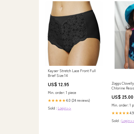
Kayser Stretch Lace Front Full
Brief Size:14
Zoggs Clovelly
US$ 12.95
Chlorine Resi
Min. order: 1 piece
One-Piece Co
US$ 25.00
4.0 (24 reviews)
★★★★★
Min. order: 1 p
Sold :
Login>>
4.9
★★★★★
Sold :
Login>