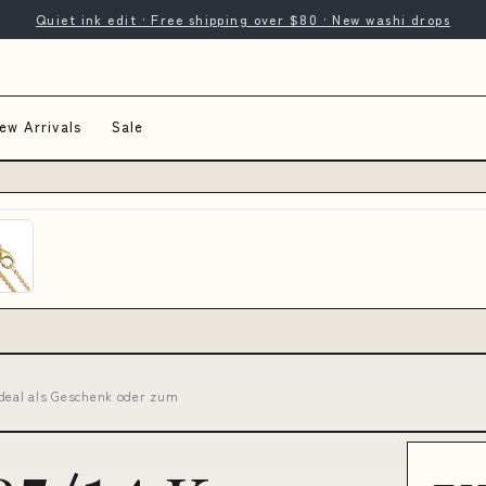
Quiet ink edit · Free shipping over $80 · New washi drops
ew Arrivals
Sale
Ideal als Geschenk oder zum