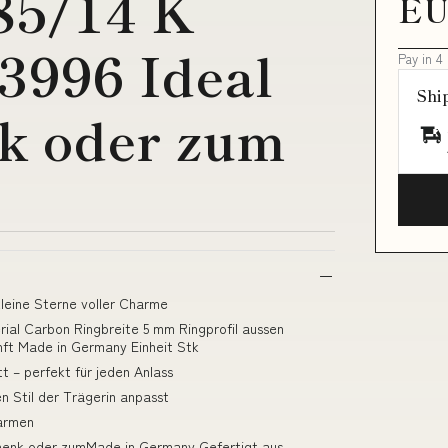
85/14 K
EU
3996 Ideal
Pay in 4
Shi
k oder zum
kleine Sterne voller Charme
ial Carbon Ringbreite 5 mm Ringprofil aussen
ft Made in Germany Einheit Stk
tt – perfekt für jeden Anlass
en Stil der Trägerin anpasst
warmen
chenk oder zumMade in Germany Gefertigt aus