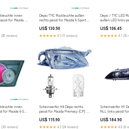
kleuchte innen
Depo/TYC Rückleuchte außen
Depo / TYC LED Rü
passt für Mazda 6
rechts passt für Mazda 6 Sport
außen LED links p
 ab 05-07 Fox
Stufenheck ab 10-12
CX-5 KF ab 17 Bau
US$ 130.90
US$ 106.45
e E90/91/92/93
Vorschalldämpfer
 (20 reviews)
★★★★★
4.1 (11 reviews)
★★★★★
4.7 (18 
kleuchte innen
Scheinwerfer H4 Depo rechts
Scheinwerfer H1 D
st für Mazda 6 GG
passt für Mazda Premacy (CP) ab
NLL links passt fü
 05-07 Fox
Baujahr 1999-2001 inklusive
(GG/GY) ab 2005-
US$ 115.90
US$ 184.90
asse 202
Leuchtmittel/Birnen Fox VW
Amarok Ohne Trittbrett
 (30 reviews)
★★★★★
4.3 (24 reviews)
★★★★★
4.0 (8 r