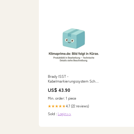
Brady ISST -
Kabelmarkierungssystem Schild
SCN-18-N (VE300) MXZ-
US$ 43.90
2F53VF3
Min. order: 1 piece
4.7 (22 reviews)
★★★★★
Sold :
Login>>