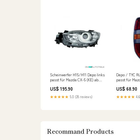
Scheinwerfer H15/H11 Depo links
Depo / TYC Rü
passt für Mazda CX-5 (KE) ab
passt für Maz
2011-2017 Fox Mazda 5 CR - 2005-
(CD) ab 06-08
US$ 195.90
US$ 68.90
2010
★★★★★
5.0 (28 reviews)
★★★★★
4.6
Recommand Products