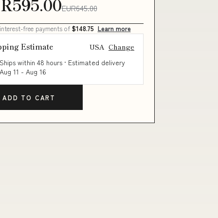
R595.00
EUR645.00
 interest-free payments of
$148.75
Learn more
pping Estimate
USA
Change
Ships within 48 hours · Estimated delivery
Aug 11
-
Aug 16
ADD TO CART