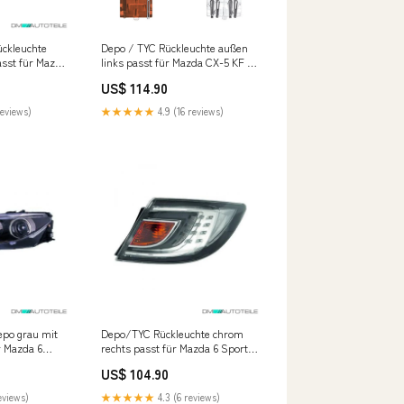
ckleuchte
Depo / TYC Rückleuchte außen
asst für Mazda
links passt für Mazda CX-5 KF ab
satz
2017 inklusive
US$ 114.90
Leuchtmittel/Birnen D2
reviews)
★★★★★
4.9 (16 reviews)
epo grau mit
Depo/TYC Rückleuchte chrom
r Mazda 6
rechts passt für Mazda 6 Sport
2008 SPOD
Stufenheck ab 07-10 Fox
US$ 104.90
Chrysler Neon
eviews)
★★★★★
4.3 (6 reviews)