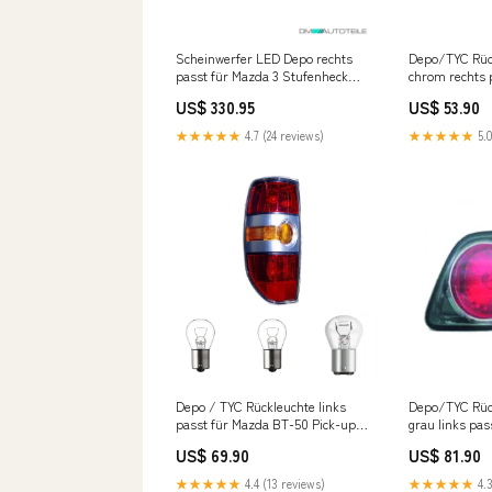
Scheinwerfer LED Depo rechts
Depo/TYC Rüc
passt für Mazda 3 Stufenheck
chrom rechts 
(BM) ab Baujahr 17-19 Fox
GG Stufenheck
US$ 330.95
US$ 53.90
Mitsubishi Lancer CYO Ab 2012
BMW 3er Reih
Benzin
318i/320i
★★★★★
4.7 (24 reviews)
★★★★★
5.0
Depo / TYC Rückleuchte links
Depo/TYC Rüc
passt für Mazda BT-50 Pick-up
grau links pas
(CD) ab 06-08 inklusive
Stufenheck ab
US$ 69.90
US$ 81.90
Leuchtmittel/Birnen Fox Skoda
Mercedes C-Kl
Citygo
★★★★★
4.4 (13 reviews)
★★★★★
4.3