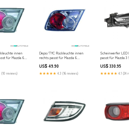
kleuchte innen
Depo/TYC Rückleuchte innen
Scheinwerfer LED 
asst für Mazda 6
rechts passt für Mazda 6
passt für Mazda 3
 ab 05-07 Fox
Stufenheck GG ab 02-05 5l
(BM) ab Baujahr 17-
US$ 49.90
US$ 330.95
asse 202
200kW 5
 (10 reviews)
★★★★★
4.3 (16 reviews)
★★★★★
4.1 (24 