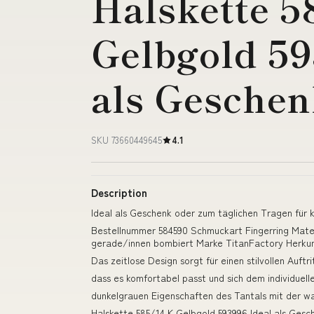
Halskette 5
Gelbgold 59
als Geschen
SKU 73660449645
4.1
Description
Ideal als Geschenk oder zum täglichen Tragen für 
Bestellnummer 584590 Schmuckart Fingerring Mater
gerade/innen bombiert Marke TitanFactory Herkun
Das zeitlose Design sorgt für einen stilvollen Auftri
dass es komfortabel passt und sich dem individuell
dunkelgrauen Eigenschaften des Tantals mit der 
Halskette 585/14 K Gelbgold 593996 Ideal als Ges