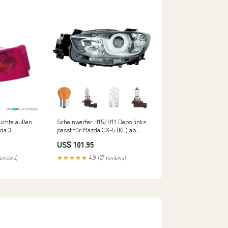
uchte außen
Scheinwerfer H15/H11 Depo links
zda 3
passt für Mazda CX-5 (KE) ab
b 03-06 Fox
2011-2017 inklusive
US$ 101.95
Leuchtmittel/Birnen Porsche
Boxster (986)
reviews)
★★★★★
4.9 (27 reviews)