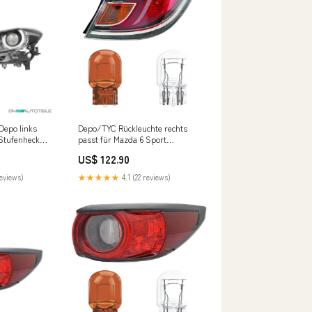
Depo links
Depo/TYC Rückleuchte rechts
 Stufenheck
passt für Mazda 6 Sport
19 2l)
Stufenheck (GH) ab 10-12
US$ 122.90
inklusive Leuchtmittel/Birnen
Fox Suzuki Swift V
reviews)
★★★★★
4.1 (22 reviews)