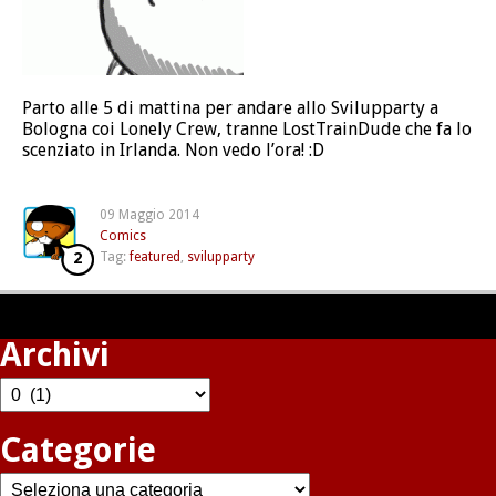
Parto alle 5 di mattina per andare allo Svilupparty a
Bologna coi Lonely Crew, tranne LostTrainDude che fa lo
scenziato in Irlanda. Non vedo l’ora! :D
09 Maggio 2014
Comics
2
Tag:
featured
,
svilupparty
Archivi
Archivi
Categorie
Categorie