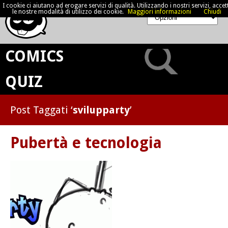
I cookie ci aiutano ad erogare servizi di qualità. Utilizzando i nostri servizi, accett
le nostre modalità di utilizzo dei cookie.
Maggiori informazioni
Chiudi
COMICS
QUIZ
Post Taggati ‘
svilupparty
’
Pubertà e tecnologia