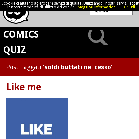
I cookie ci aiutano ad erogare servizi di qualità. Utilizzando i nostri servizi, accett
le nostre modalità di utilizzo dei cookie.
Maggiori informazioni
Chiudi
COMICS
QUIZ
Post Taggati ‘
soldi buttati nel cesso
’
Like me