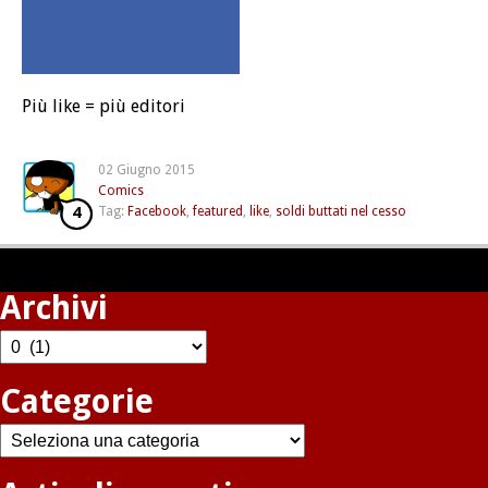
Più like = più editori
02 Giugno 2015
Comics
4
Tag:
Facebook
,
featured
,
like
,
soldi buttati nel cesso
Archivi
Archivi
Categorie
Categorie