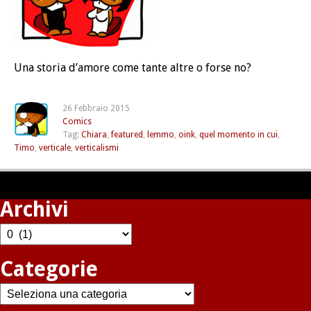
Una storia d’amore come tante altre o forse no?
26 Febbraio 2015
Comics
Tag:
Chiara
,
featured
,
lemmo
,
oink
,
quel momento in cui
,
Timo
,
verticale
,
verticalismi
Archivi
Archivi
Categorie
Categorie