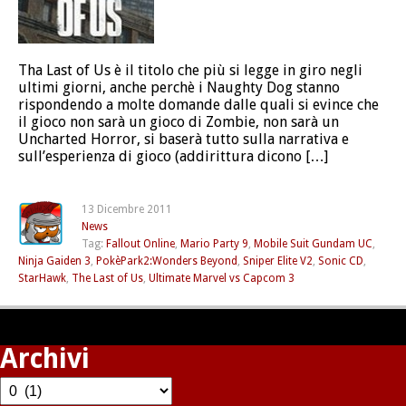
Tha Last of Us è il titolo che più si legge in giro negli
ultimi giorni, anche perchè i Naughty Dog stanno
rispondendo a molte domande dalle quali si evince che
il gioco non sarà un gioco di Zombie, non sarà un
Uncharted Horror, si baserà tutto sulla narrativa e
sull’esperienza di gioco (addirittura dicono […]
13 Dicembre 2011
News
Tag:
Fallout Online
,
Mario Party 9
,
Mobile Suit Gundam UC
,
Ninja Gaiden 3
,
PokèPark2:Wonders Beyond
,
Sniper Elite V2
,
Sonic CD
,
StarHawk
,
The Last of Us
,
Ultimate Marvel vs Capcom 3
Archivi
Archivi