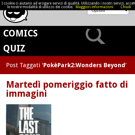
I cookie ci aiutano ad erogare servizi di qualità. Utilizzando i nostri servizi, accett
le nostre modalità di utilizzo dei cookie.
Maggiori informazioni
Chiudi
COMICS
QUIZ
Post Taggati ‘
PokèPark2:Wonders Beyond
’
Martedì pomeriggio fatto di
immagini