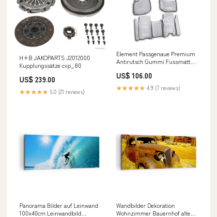
Element Passgenaue Premium
H+B JAKOPARTS J2012000
Antirutsch Gummi Fussmatten
Kupplungssätze cvp_80
- Honda Jazz MAN
US$ 106.00
US$ 239.00
★★★★★
4.9 (7 reviews)
★★★★★
5.0 (21 reviews)
Panorama Bilder auf Leinwand
Wandbilder Dekoration
100x40cm Leinwandbild
Wohnzimmer Bauernhof altes