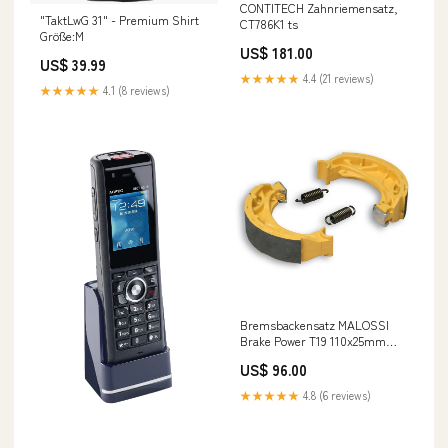
CONTITECH Zahnriemensatz,
"TaktLwG 31" - Premium Shirt
CT786K1 ts
Größe:M
US$ 181.00
US$ 39.99
★★★★★
4.4 (21 reviews)
★★★★★
4.1 (8 reviews)
Bremsbackensatz MALOSSI
Brake Power T19 110x25mm
hinten für GILERA Typhoon /
US$ 96.00
Typhoon X 125 ZAPM02 2T
bestseller
★★★★★
4.8 (6 reviews)