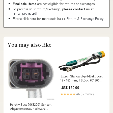
Final sale items
are not eligible for returns or exchanges.
To process your return/exchange,
please contact us
at
[email protected]
Please click here for more details>>>
Return & Exchange Policy
You may also like
Extech Standard-pH-Elektrode,
12 x 160 mm, 1 Stück, 601500
Single, Single cvp_80
US$ 120.00
★★★★★
4.6 (15 reviews)
Herth+Buss 70682001 Sensor,
Abgastemperatur schwarz
relatedProduct