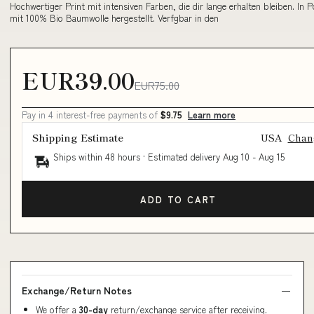
Hochwertiger Print mit intensiven Farben, die dir lange erhalten bleiben. In P
mit 100% Bio Baumwolle hergestellt. Verfgbar in den
EUR39.00
EUR75.00
Pay in 4 interest-free payments of
$9.75
Learn more
Shipping Estimate
USA
Chan
Ships within 48 hours · Estimated delivery
Aug 10
-
Aug 15
ADD TO CART
Exchange/Return Notes
We offer a
30-day
return/exchange service after receiving.