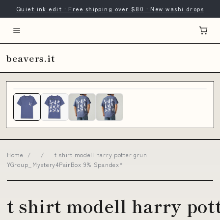
Quiet ink edit · Free shipping over $80 · New washi drops
beavers.it
Home
/
/
t shirt modell harry potter grun
YGroup_Mystery4PairBox 9% Spandex*
t shirt modell harry pot