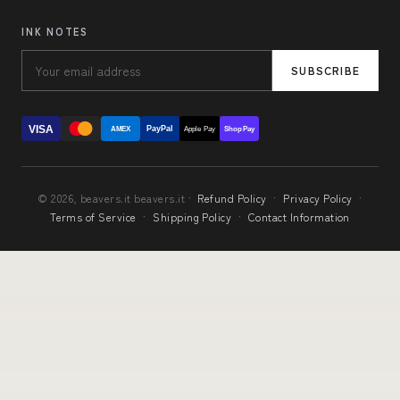
INK NOTES
SUBSCRIBE
VISA
PayPal
AMEX
Apple Pay
Shop Pay
© 2026, beavers.it beavers.it ·
Refund Policy
·
Privacy Policy
·
Terms of Service
·
Shipping Policy
·
Contact Information