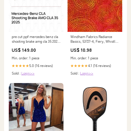
pre cut ppf mercedes benz cla
Windham Fabrics Radiance
shooting brake amg cla 35 2025
Basics, 53727-4, Fiery, Whistler
Parts:Hood+Fender One third
Studios Medium Green
US$ 149.00
US$ 10.98
of Hood+Fender
Min. order: 1 piece
Min. order: 1 piece
5.0 (16 reviews)
4.1 (16 reviews)
★★★★★
★★★★★
Sold :
Login>>
Sold :
Login>>