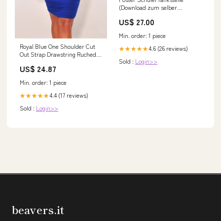
(Download zum selber
ausdrucken) | Ideal für
US$ 27.00
Pädagogen | Preis pro Schule
Variante:Lehrerpaket: Posterset
Min. order: 1 piece
+ Weiterbildung über
Royal Blue One Shoulder Cut
kindliches Verhalten und
4.6 (26 reviews)
★★★★★
Out Strap Drawstring Ruched
Nervensystem + Workbook
Sold :
Login>>
Mini Dress
(alles digital)
US$ 24.87
Min. order: 1 piece
4.4 (17 reviews)
★★★★★
Sold :
Login>>
beavers.it