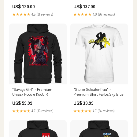
Windsurfing strand ozean
Auto aufgegeben Panorama
US$ 120.00
US$ 137.00
spass Gross Wanddeko Bil
Bilder auf Leinwand 120x50 ts
bestseller
★★★★★
4.8 (21 reviews)
★★★★★
4.0 (26 reviews)
"Savage Girl" - Premium
"Stolze Soldatenfrau" -
Unisex Hoodie KdoCIR
Premium Shirt Farbe:Sky Blue
US$ 59.99
US$ 39.99
★★★★★
4.7 (16 reviews)
★★★★★
4.7 (24 reviews)