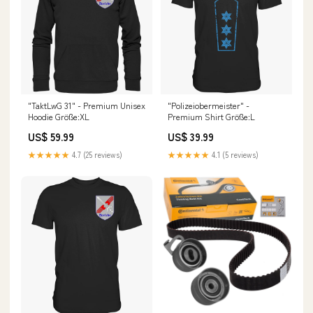
"TaktLwG 31" - Premium Unisex
"Polizeiobermeister" -
Hoodie Größe:XL
Premium Shirt Größe:L
US$ 59.99
US$ 39.99
★★★★★
4.7 (25 reviews)
★★★★★
4.1 (5 reviews)