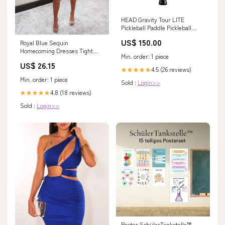
HEAD Gravity Tour LITE
Pickleball Paddle Pickleball
Corner Deutschland
US$ 150.00
Royal Blue Sequin
Homecoming Dresses Tight
Min. order: 1 piece
Bodycon Cocktail Dress SD15 –
US$ 26.15
Viniodress
4.5 (26 reviews)
★★★★★
Min. order: 1 piece
Sold :
Login>>
4.8 (18 reviews)
★★★★★
Sold :
Login>>
Poster SchülerTankstelle™