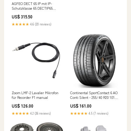
AGFEO DECT 65 IP mit IP-
Schutzklasse 65 DECTIP65
cvp_80
US$ 315.50
★★★★★
4.6 (20 reviews)
Zoom LMF-2 Lavalier Mikrofon
Continental SportContact 6 AO
für Recorder F1 manual
Conti Silent - 255/40 R20 101Y
XL - C/A/73 - Sommerreifen
US$ 126.00
US$ 161.00
(PKW) 255/40 relatedProduct
★★★★★
4.2 (26 reviews)
★★★★★
4.5 (7 reviews)