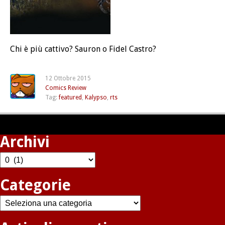
Chi è più cattivo? Sauron o Fidel Castro?
12 Ottobre 2015
Comics
Review
Tag:
featured
,
Kalypso
,
rts
Archivi
Archivi
Categorie
Categorie