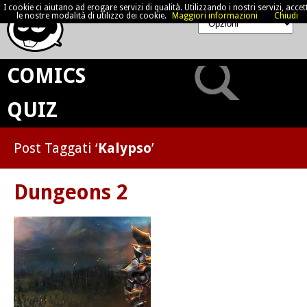
I cookie ci aiutano ad erogare servizi di qualità. Utilizzando i nostri servizi, accett
le nostre modalità di utilizzo dei cookie.
Maggiori informazioni
Chiudi
COMICS
QUIZ
Post Taggati ‘
Kalypso
’
Dungeons 2