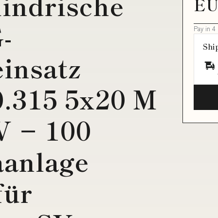
lindrische
EU
-
Pay in 4
Shi
insatz
.315 5x20 M
V − 100
aanlage
für