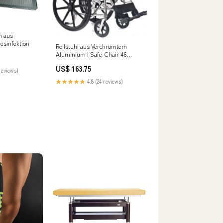
m aus
esinfektion
Rollstuhl aus Verchromtem
Aluminium | Safe-Chair 46
Andador Compacto Todo Terreno
US$ 163.75
reviews)
★★★★★
4.8 (24 reviews)