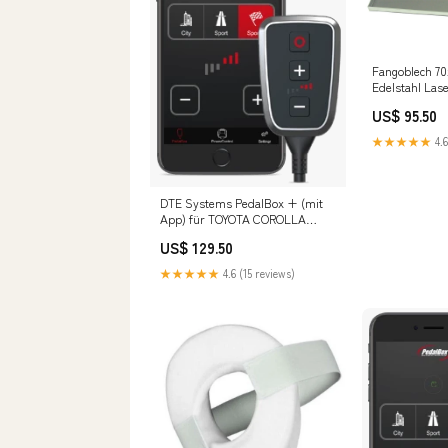
Fangoblech 7
Edelstahl Las
US$ 95.50
★★★★★
4.6
DTE Systems PedalBox + (mit
App) für TOYOTA COROLLA
Kombi (_E11_) 1997-2001 2.0 D-
US$ 129.50
4D (CDE110_), 90PS/66kW,
1995ccm Fox Honda Civic III
★★★★★
4.6 (15 reviews)