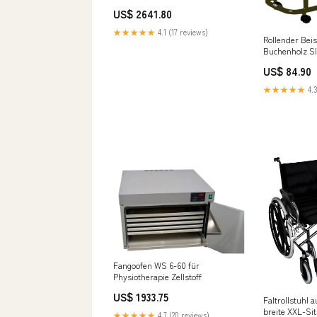
Krafttraining
US$ 2641.80
★★★★★
4.1 (17 reviews)
Rollender Beis
Buchenholz 
US$ 84.90
★★★★★
4.3
Fangoofen WS 6-60 für
Physiotherapie Zellstoff
US$ 1933.75
Faltrollstuhl a
breite XXL-Sit
★★★★★
4.7 (20 reviews)