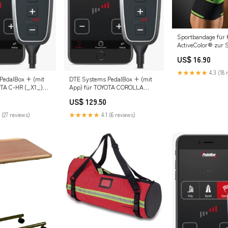
Sportbandage für 
ActiveColor® zur S
Tape
US$ 16.90
★★★★★
4.3 (18 
PedalBox + (mit
DTE Systems PedalBox + (mit
OTA C-HR (_X1_)
App) für TOYOTA COROLLA
WD (NGX50),
Stufenheck (_E21_) 2019-... 1.8
US$ 129.50
1197ccm Fox Skoda
VVTi Hybrid (ZWE211, MZEA12),
8-2015) 3T 4x4 - 1
98PS/72kW, 1798ccm Fox Mazda
 (27 reviews)
★★★★★
4.1 (6 reviews)
323 BG Stufenheck