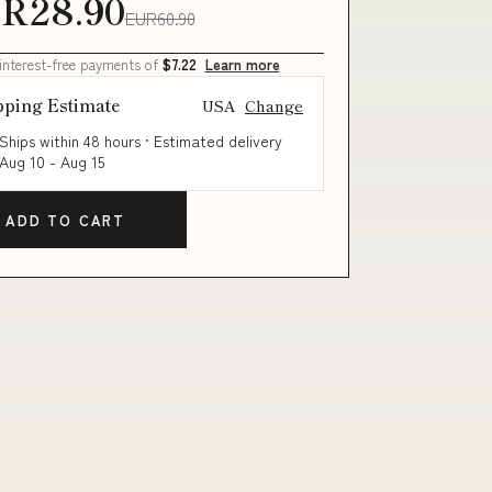
R28.90
EUR60.90
 interest-free payments of
$7.22
Learn more
pping Estimate
USA
Change
Ships within 48 hours · Estimated delivery
Aug 10
-
Aug 15
ADD TO CART