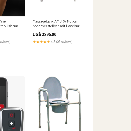
Knie
Massagebank AMBRA Motion
tabilisierung
höhenverstellbar mit Handkurbel
Wärme- & Kältetherapiegerät
US$ 3295.00
reviews)
★★★★★
4.3 (26 reviews)