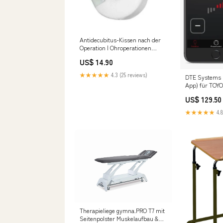
Antidecubitus-Kissen nach der
Operation | Ohroperationen
peineta piejos
US$ 14.90
★★★★★
4.3 (25 reviews)
DTE Systems 
App) für TOY
2016-... 1.2 4
US$ 129.50
131PS/96kW, 
Superb II (200
★★★★★
4.8
Therapieliege gymna.PRO T7 mit
Seitenpolster Muskelaufbau &