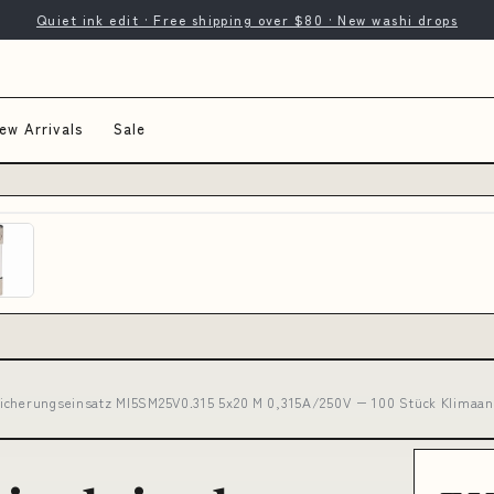
Quiet ink edit · Free shipping over $80 · New washi drops
ew Arrivals
Sale
Sicherungseinsatz MI5SM25V0.315 5x20 M 0,315A/250V − 100 Stück Klimaan