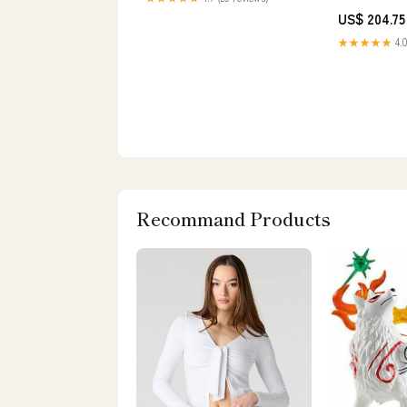
Organizador D
US$ 204.75
Rescate
★★★★★
4.0
Recommand Products