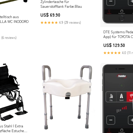
Zylindertasche für
Sauerstofftank Farbe:Blau
US$ 69.90
telltisch aus
SILLA WC INODORO
★★★★★
4.9 (29 reviews)
DTE Systems Peda
App) für TOYOTA
 (6 reviews)
Kombi (_E12_) 200
US$ 129.50
D (NDE120_), 90P
1364ccm BMW Z4 (
★★★★★
4.0 (11 
us Stahl | Extra
zfläche Estuche