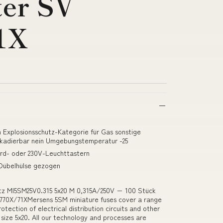
ter SV
1X
Explosionsschutz-Kategorie für Gas sonstige
skadierbar nein Umgebungstemperatur -25
ard- oder 230V-Leuchttastern
 Dübelhülse gezogen
atz MI5SM25V0.315 5x20 M 0,315A/250V − 100 Stück
770X/71XMersens 5SM miniature fuses cover a range
tection of electrical distribution circuits and other
n size 5x20. All our technology and processes are