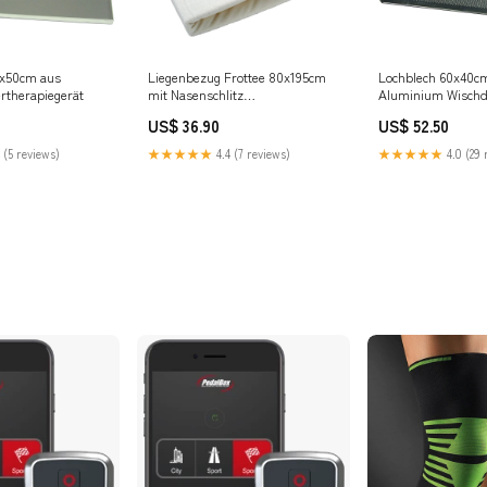
0x50cm aus
Liegenbezug Frottee 80x195cm
Lochblech 60x40c
ertherapiegerät
mit Nasenschlitz
Aluminium Wischd
Farbvariante:puder
US$ 36.90
US$ 52.50
 (5 reviews)
★★★★★
4.4 (7 reviews)
★★★★★
4.0 (29 