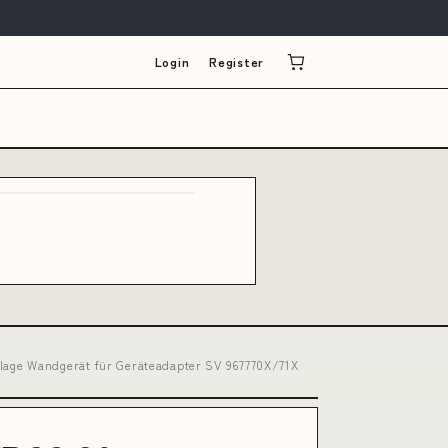
Login
Register
lage Wandgerät für Geräteadapter SV 967770X/71X