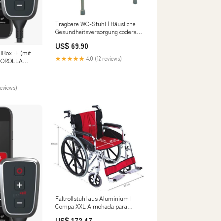
Tragbare WC-Stuhl | Häusliche
Gesundheitsversorgung codera
lavable
US$ 69.90
lBox + (mit
★★★★★
4.0 (12 reviews)
 COROLLA
1-2008 1.4 D4-
S/66kW,
G4Z/G29)
reviews)
Faltrollstuhl aus Aluminium |
Compa XXL Almohada para
Pierna | Cojín para Dormir
US$ 172.47