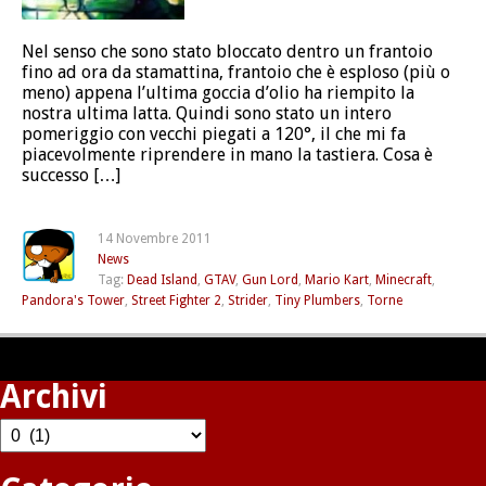
Nel senso che sono stato bloccato dentro un frantoio
fino ad ora da stamattina, frantoio che è esploso (più o
meno) appena l’ultima goccia d’olio ha riempito la
nostra ultima latta. Quindi sono stato un intero
pomeriggio con vecchi piegati a 120°, il che mi fa
piacevolmente riprendere in mano la tastiera. Cosa è
successo […]
14 Novembre 2011
News
Tag:
Dead Island
,
GTAV
,
Gun Lord
,
Mario Kart
,
Minecraft
,
Pandora's Tower
,
Street Fighter 2
,
Strider
,
Tiny Plumbers
,
Torne
Archivi
Archivi