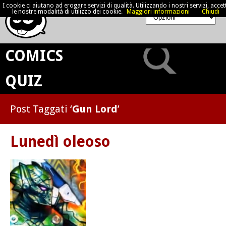
I cookie ci aiutano ad erogare servizi di qualità. Utilizzando i nostri servizi, accett
le nostre modalità di utilizzo dei cookie.
Maggiori informazioni
Chiudi
COMICS
QUIZ
Post Taggati ‘
Gun Lord
’
Lunedì oleoso