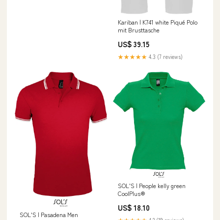
Kariban | K741 white Piqué Polo
mit Brusttasche
US$ 39.15
★★★★★
4.3 (7 reviews)
SOL'S | People kelly green
CoolPlus®
US$ 18.10
SOL'S | Pasadena Men
★★★★★
4.2 (19 reviews)