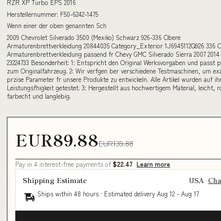
RZR XP Turbo EPS 2016
Herstellernummer: F50-6242-1475
Wenn einer der oben genannten Sch
2009 Chevrolet Silverado 3500 (Mexiko) Schwarz 926-336 Obere
Armaturenbrettverkleidung 20844035 Category_Exterior 1J6945112Q926 336 
Armaturenbrettverkleidung passend fr Chevy GMC Silverado Sierra 2007 2014
23224733 Besonderheit: 1: Entspricht den Original Werksvorgaben und passt p
zum Originalfahrzeug. 2: Wir verfgen ber verschiedene Testmaschinen, um ex
przise Parameter fr unsere Produkte zu entwickeln. Alle Artikel wurden auf ih
Leistungsfhigkeit getestet. 3: Hergestellt aus hochwertigem Material, leicht, r
farbecht und langlebig.
EUR89.88
EUR139.88
Pay in 4 interest-free payments of
$22.47
Learn more
Shipping Estimate
USA
Ch
Ships within 48 hours · Estimated delivery
Aug 12
-
Aug 17