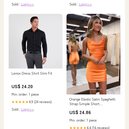
Sold :
Login>>
Sold :
Login>>
Lenox Dress Shirt Slim Fit
US$ 24.20
Min. order: 1 piece
Orange Elastic Satin Spaghetti
4.9 (24 reviews)
★★★★★
Strap Simple Short
Bridesmaid Dresses, CB0304
Sold :
Login>>
US$ 24.86
US14 / As Pic
Min. order: 1 piece
4.4 (16 reviews)
★★★★★