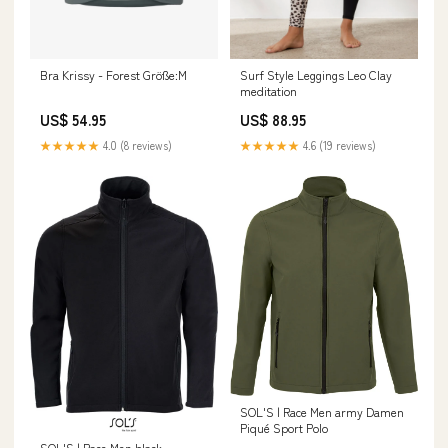
Bra Krissy - Forest Größe:M
Surf Style Leggings Leo Clay
meditation
US$ 54.95
US$ 88.95
★★★★★
4.0 (8 reviews)
★★★★★
4.6 (19 reviews)
SOL'S | Race Men army Damen
Piqué Sport Polo
SOL'S | Race Men black