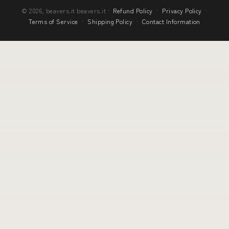
© 2026, beavers.it beavers.it ·
Refund Policy
·
Privacy Policy
·
Terms of Service
·
Shipping Policy
·
Contact Information