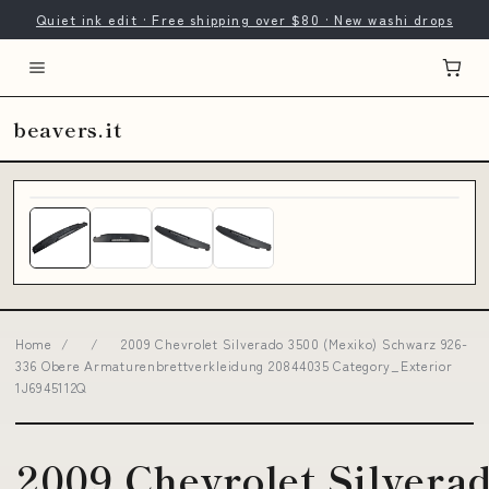
Quiet ink edit · Free shipping over $80 · New washi drops
beavers.it
Home
/
/
2009 Chevrolet Silverado 3500 (Mexiko) Schwarz 926-
336 Obere Armaturenbrettverkleidung 20844035 Category_Exterior
1J6945112Q
2009 Chevrolet Silvera