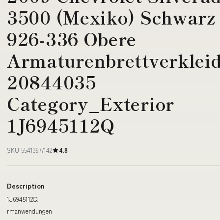
3500 (Mexiko) Schwarz
926-336 Obere
Armaturenbrettverklei
20844035
Category_Exterior
1J6945112Q
SKU 55413977142
4.8
Description
1J6945112Q
rmanwendungen