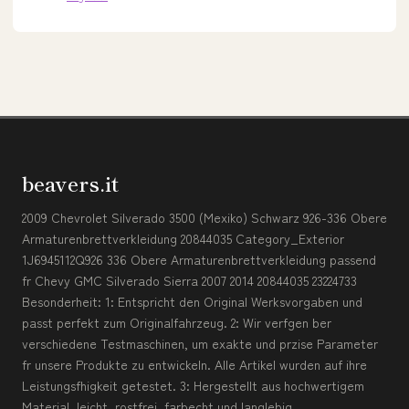
beavers.it
2009 Chevrolet Silverado 3500 (Mexiko) Schwarz 926-336 Obere
Armaturenbrettverkleidung 20844035 Category_Exterior
1J6945112Q926 336 Obere Armaturenbrettverkleidung passend
fr Chevy GMC Silverado Sierra 2007 2014 20844035 23224733
Besonderheit: 1: Entspricht den Original Werksvorgaben und
passt perfekt zum Originalfahrzeug. 2: Wir verfgen ber
verschiedene Testmaschinen, um exakte und przise Parameter
fr unsere Produkte zu entwickeln. Alle Artikel wurden auf ihre
Leistungsfhigkeit getestet. 3: Hergestellt aus hochwertigem
Material, leicht, rostfrei, farbecht und langlebig.