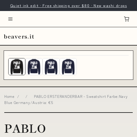
Quiet ink edit · Free shipping over $80 · New washi drops
beavers.it
Home
/
/
PABLO ERSTERANDERBAR - Sweatshirt Farbe:Navy
Blue Germany/Austria: €5
PABLO