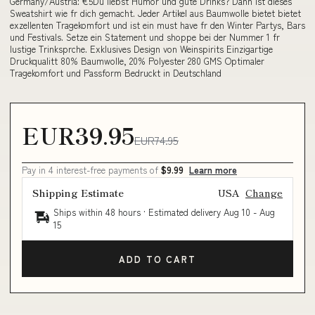
Germany/Austria: €5Du liebst Humor und gute Drinks? Dann ist dieses
Sweatshirt wie fr dich gemacht. Jeder Artikel aus Baumwolle bietet bietet
exzellenten Tragekomfort und ist ein must have fr den Winter Partys, Bars
und Festivals. Setze ein Statement und shoppe bei der Nummer 1 fr
lustige Trinksprche. Exklusives Design von Weinspirits Einzigartige
Druckqualitt 80% Baumwolle, 20% Polyester 280 GMS Optimaler
Tragekomfort und Passform Bedruckt in Deutschland
EUR39.95
EUR74.95
Pay in 4 interest-free payments of
$9.99
Learn more
Shipping Estimate
USA
Change
Ships within 48 hours · Estimated delivery
Aug 10
-
Aug
15
ADD TO CART