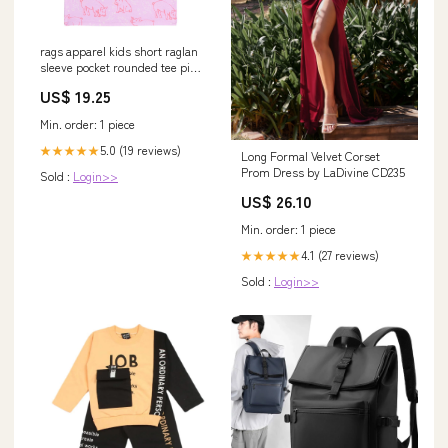
rags apparel kids short raglan
sleeve pocket rounded tee pink
size 2t Related_S9DPC844
US$ 19.25
Min. order: 1 piece
5.0 (19 reviews)
★★★★★
Long Formal Velvet Corset
Prom Dress by LaDivine CD235
Sold :
Login>>
US$ 26.10
Min. order: 1 piece
4.1 (27 reviews)
★★★★★
Sold :
Login>>