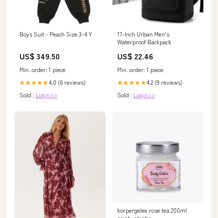
Boys Suit - Peach Size:3-4 Y
17-Inch Urban Men's
Waterproof Backpack
US$ 349.50
US$ 22.46
Min. order: 1 piece
Min. order: 1 piece
4.0 (6 reviews)
4.2 (9 reviews)
★★★★★
★★★★★
Sold :
Login>>
Sold :
Login>>
korpergelee rose tea 200ml
saint valentin