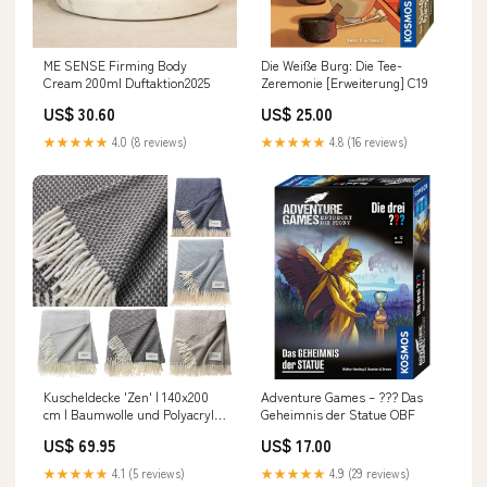
ME SENSE Firming Body
Die Weiße Burg: Die Tee-
Cream 200ml Duftaktion2025
Zeremonie [Erweiterung] C19
US$ 30.60
US$ 25.00
★★★★★
4.0 (8 reviews)
★★★★★
4.8 (16 reviews)
Kuscheldecke 'Zen' | 140x200
Adventure Games – ??? Das
cm | Baumwolle und Polyacryl |
Geheimnis der Statue OBF
Karo-Web-Muster | 2-farbig |
US$ 69.95
US$ 17.00
mit Fransen | waschbar |
Hergestellt in Spanien
★★★★★
4.1 (5 reviews)
★★★★★
4.9 (29 reviews)
Duftaktion2025