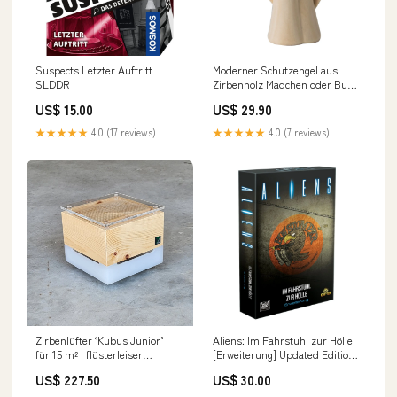
Suspects Letzter Auftritt
Moderner Schutzengel aus
SLDDR
Zirbenholz Mädchen oder Bub |
Geschenk zur Taufe oder zu
US$ 15.00
US$ 29.90
Weihnachten | Handwerk aus
Südtirol Ausführung:Bub
★★★★★
4.0 (17 reviews)
★★★★★
4.0 (7 reviews)
Zirbenlüfter ‘Kubus Junior’ |
Aliens: Im Fahrstuhl zur Hölle
für 15 m² | flüsterleiser
[Erweiterung] Updated Edition
Ventilator | Lichtfarben wählbar
(Deutsch) 3INK
US$ 227.50
US$ 30.00
| für Privat und Büro | Made in
Austria Duftaktion2025