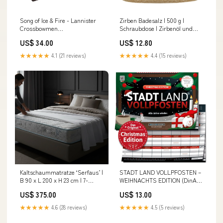
Song of Ice & Fire - Lannister
Zirben Badesalz | 500 g |
Crossbowmen
Schraubdose | Zirbenöl und
(Armbrustschützen von Haus
naturbelassenes Meersalz |
US$ 34.00
US$ 12.80
Lennister) AOR
Made in Austria Duftaktion2025
★★★★★
4.1 (21 reviews)
★★★★★
4.4 (15 reviews)
Kaltschaummatratze ‘Serfaus’ |
STADT LAND VOLLPFOSTEN –
B 90 x L 200 x H 23 cm | 7-
WEIHNACHTS EDITION (DinA4-
Zonen | wendbar für Härtegrad
Format) EX
US$ 375.00
US$ 13.00
II oder III | Bezug abnehmbar
und waschbar |
★★★★★
4.6 (28 reviews)
★★★★★
4.5 (5 reviews)
allergikergeeignet
Duftaktion2025