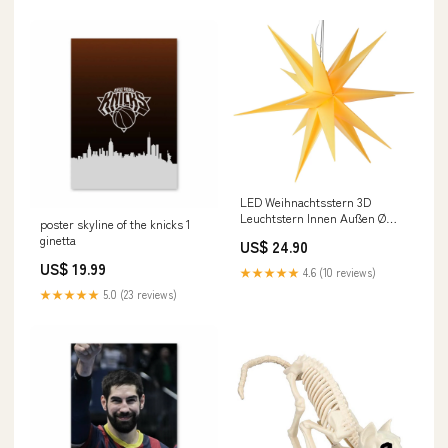
LED Weihnachtsstern 3D
Leuchtstern Innen Außen Ø
poster skyline of the knicks 1
60cm | 76650 - Adventsstern
ginetta
US$ 24.90
Gelb
US$ 19.99
★★★★★
4.6 (10 reviews)
★★★★★
5.0 (23 reviews)