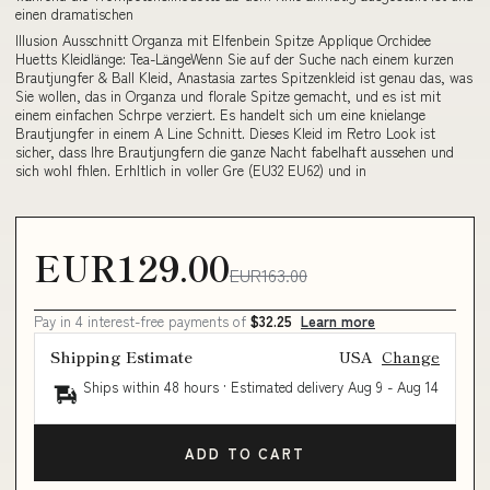
einen dramatischen
Illusion Ausschnitt Organza mit Elfenbein Spitze Applique Orchidee
Huetts Kleidlänge: Tea-LängeWenn Sie auf der Suche nach einem kurzen
Brautjungfer & Ball Kleid, Anastasia zartes Spitzenkleid ist genau das, was
Sie wollen, das in Organza und florale Spitze gemacht, und es ist mit
einem einfachen Schrpe verziert. Es handelt sich um eine knielange
Brautjungfer in einem A Line Schnitt. Dieses Kleid im Retro Look ist
sicher, dass Ihre Brautjungfern die ganze Nacht fabelhaft aussehen und
sich wohl fhlen. Erhltlich in voller Gre (EU32 EU62) und in
EUR129.00
EUR163.00
Pay in 4 interest-free payments of
$32.25
Learn more
Shipping Estimate
USA
Change
Ships within 48 hours · Estimated delivery
Aug 9
-
Aug 14
ADD TO CART