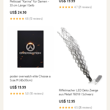
US$ 19.99
Petticoat "Karina" für Damen -
33 cm Länge | Gelb
★★★★★
4.7 (21 reviews)
US$ 24.90
★★★★★
4.8 (12 reviews)
poster overwatch elite Choose a
Size:M (42x30cm)
US$ 19.99
Riffelmacher LED Deko Zweige
★★★★★
5.0 (10 reviews)
aus Metall 76018 | Schwarz
US$ 12.95
★★★★★
4.5 (28 reviews)