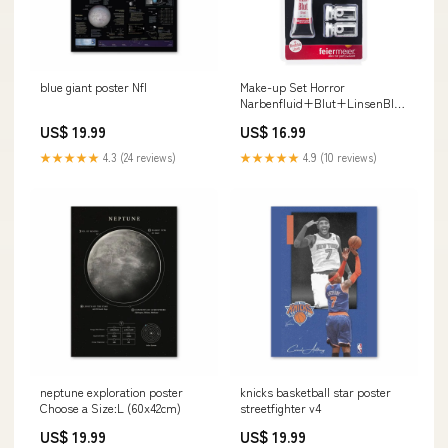
blue giant poster Nfl
Make-up Set Horror
Narbenfluid+Blut+LinsenBlood
FM
US$ 19.99
US$ 16.99
★★★★★
4.3 (24 reviews)
★★★★★
4.9 (10 reviews)
neptune exploration poster
knicks basketball star poster
Choose a Size:L (60x42cm)
streetfighter v4
US$ 19.99
US$ 19.99