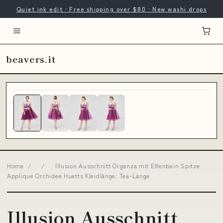
Quiet ink edit · Free shipping over $80 · New washi drops
beavers.it
Home
/
/
Illusion Ausschnitt Organza mit Elfenbein Spitze
Applique Orchidee Huetts Kleidlänge: Tea-Länge
Illusion Ausschnitt