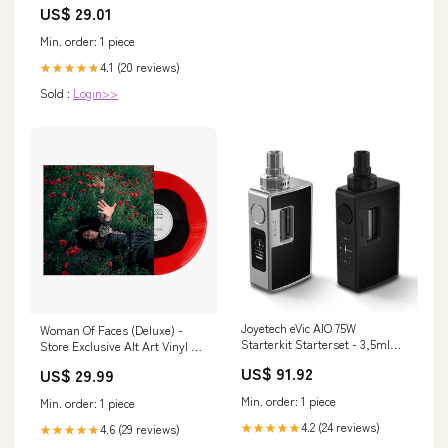
US$ 29.01
Min. order: 1 piece
4.1 (20 reviews)
★★★★★
Sold :
Login>>
Joyetech eVic AIO 75W
Woman Of Faces (Deluxe) -
Starterkit Starterset - 3,5ml
Store Exclusive Alt Art Vinyl +
spo-default
7" Sex Pistols
US$ 91.92
US$ 29.99
Min. order: 1 piece
Min. order: 1 piece
4.2 (24 reviews)
★★★★★
4.6 (29 reviews)
★★★★★