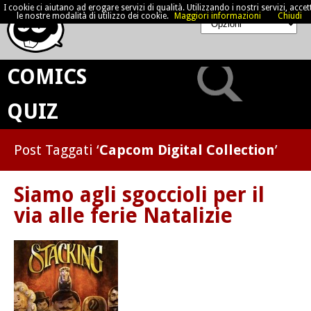
I cookie ci aiutano ad erogare servizi di qualità. Utilizzando i nostri servizi, accett
le nostre modalità di utilizzo dei cookie.
Maggiori informazioni
Chiudi
COMICS
QUIZ
Post Taggati ‘
Capcom Digital Collection
’
Siamo agli sgoccioli per il
via alle ferie Natalizie