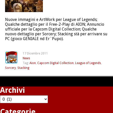
Nuove immagini e ArtWork per League of Legends;
Qualche dettaglio per il Free-2-Play di AION; Annuncio
ufficiale per la Capcom Digital Collection; Qualche
nuovo dettaglio per Sorcery; Stacking stà per arrivare su
PC (gioco GENIALE nd Er`Pupo).
17 Dicembre 2011
News
Tag:
Aion
,
Capcom Digital Collection
,
League of Legends
,
Sorcery
,
Stacking
Archivi
Archivi
Categorie