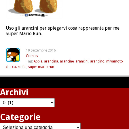
Uso gli arancini per spiegarvi cosa rappresenta per me
Super Mario Run.
10 Settembre 2016
Comics
Tag:
Apple
,
arancina
,
arancine
,
arancini
,
arancino
,
miyamoto
che cazzo fai
,
super mario run
Archivi
Archivi
Categorie
Categorie