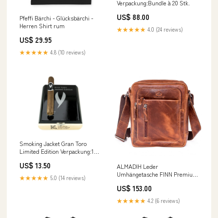
Verpackung:Bundle à 20 Stk.
US$ 88.00
Pfeffi Bärchi - Glücksbärchi -
Herren Shirt rum
★★★★★
4.0 (24 reviews)
US$ 29.95
★★★★★
4.8 (10 reviews)
Smoking Jacket Gran Toro
Limited Edition Verpackung:1
Stk.
US$ 13.50
ALMADIH Leder
Umhängetasche FINN Premium
★★★★★
5.0 (14 reviews)
Rindsleder – Kompakte
US$ 153.00
Messenger Schultertasche
Freizeittasc cvp_80
★★★★★
4.2 (6 reviews)