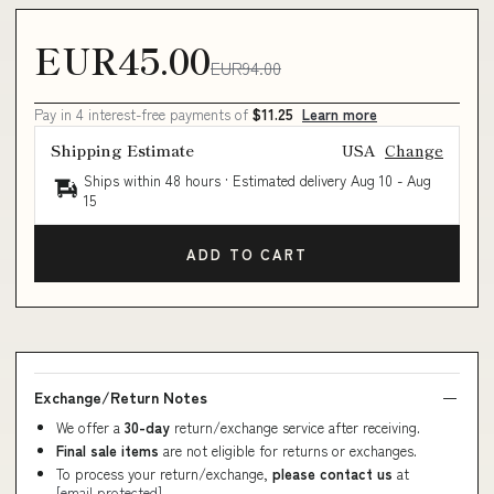
EUR45.00
EUR94.00
Pay in 4 interest-free payments of
$11.25
Learn more
Shipping Estimate
USA
Change
Ships within 48 hours · Estimated delivery
Aug 10
-
Aug
15
ADD TO CART
Exchange/Return Notes
We offer a
30-day
return/exchange service after receiving.
Final sale items
are not eligible for returns or exchanges.
To process your return/exchange,
please contact us
at
[email protected]