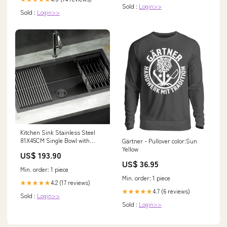
Sold :
Login>>
Sold :
Login>>
Kitchen Sink Stainless Steel
81X45CM Single Bowl with
Gärtner - Pullover color:Sun
Drying Rack - Black Hair Care
Yellow
US$ 193.90
US$ 36.95
Min. order: 1 piece
Min. order: 1 piece
4.2 (17 reviews)
★★★★★
4.7 (6 reviews)
★★★★★
Sold :
Login>>
Sold :
Login>>