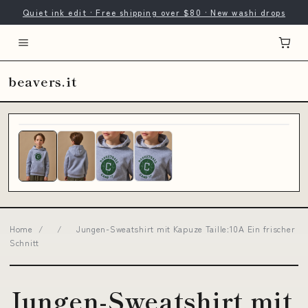
Quiet ink edit · Free shipping over $80 · New washi drops
beavers.it
Home
/
/
Jungen-Sweatshirt mit Kapuze Taille:10A Ein frischer
Schnitt
Jungen-Sweatshirt mit