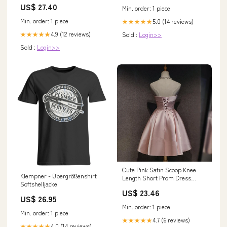
US$ 27.40
Min. order: 1 piece
Min. order: 1 piece
5.0 (14 reviews)
★★★★★
4.9 (12 reviews)
Sold :
Login>>
★★★★★
Sold :
Login>>
Cute Pink Satin Scoop Knee
Klempner - Übergrößenshirt
Length Short Prom Dress
Softshelljacke
Homecoming Dress, Pink
US$ 23.46
Formal Dresses
US$ 26.95
Min. order: 1 piece
Min. order: 1 piece
4.7 (6 reviews)
★★★★★
4.0 (14 reviews)
★★★★★