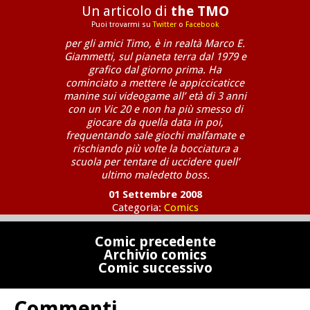
Un articolo di
the TMO
Puoi trovarmi su
Twitter
o
Facebook
per gli amici Timo, è in realtà Marco E.
Giammetti, sul pianeta terra dal 1979 e
grafico dal giorno prima. Ha
cominciato a mettere le appiccicaticce
manine sui videogame all’ età di 3 anni
con un Vic 20 e non ha più smesso di
giocare da quella data in poi,
frequentando sale giochi malfamate e
rischiando più volte la bocciatura a
scuola per tentare di uccidere quell’
ultimo maledetto boss.
01 Settembre 2008
Categoria:
Comics
Comic precedente
Archivio comics
Comic successivo
Commenti