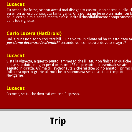
Lucacat
Tu pensa che forse, se non avessi mai disegnato castori, non saresti quello c
sei e non avresti conosciuto tanta gente. Che poi sia un bene o un male non l
so, di certo la mia sanità mentale ne è uscita irrimediabilmente compromess
dalle tue vignette.
Carlo Lucera (HatDroid)
Dai, alcune non sono così terribili.... una volta un cliente mi ha chiesto
"Ma lo
possiamo detonare lo sfondo?"
secondo voi come avrei dovuto reagire?
Lucacat
Vista la vignetta, a questo punto, ammesso che il TMO non finisca in qualche
paese sperduto, magari per il prossimo E3 mi prenoto per eventuali serate
seguito in diretta. Ah, ma di Psychonauts 2 che mi dite? Io ho amato il primo 
follia e scoperto grazie al tmo che lo spammava senza sosta ai tempi di
Nextgame.
Lucacat
Eccome, sei tu che dovresti venire più spesso.
Trip